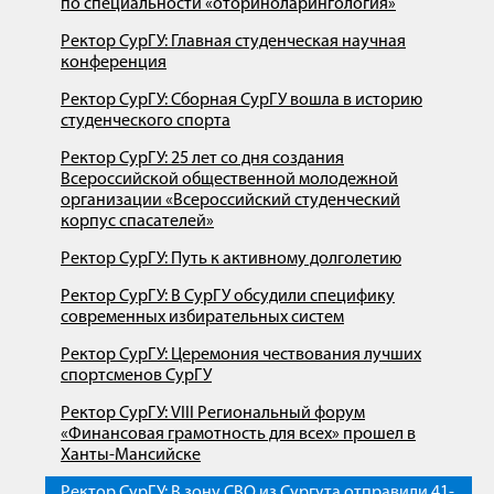
по специальности «оториноларингология»
Ректор СурГУ: Главная студенческая научная
конференция
Ректор СурГУ: Сборная СурГУ вошла в историю
студенческого спорта
Ректор СурГУ: 25 лет со дня создания
Всероссийской общественной молодежной
организации «Всероссийский студенческий
корпус спасателей»
Ректор СурГУ: Путь к активному долголетию
Ректор СурГУ: В СурГУ обсудили специфику
современных избирательных систем
Ректор СурГУ: Церемония чествования лучших
спортсменов СурГУ
Ректор СурГУ: VIII Региональный форум
«Финансовая грамотность для всех» прошел в
Ханты-Мансийске
Ректор СурГУ: В зону СВО из Сургута отправили 41-