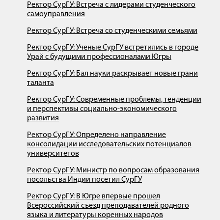
Ректор СурГУ: Встреча с лидерами студенческого
самоуправления
Ректор СурГУ: Встреча со студенческими семьями
Ректор СурГУ: Ученые СурГУ встретились в городе
Урай с будущими профессионалами Югры
Ректор СурГУ: Бал науки раскрывает новые грани
таланта
Ректор СурГУ: Современные проблемы, тенденции
и перспективы социально-экономического
развития
Ректор СурГУ: Определено направление
консолидации исследовательских потенциалов
университетов
Ректор СурГУ: Министр по вопросам образования
посольства Индии посетил СурГУ
Ректор СурГУ: В Югре впервые прошел
Всероссийский съезд преподавателей родного
языка и литературы коренных народов