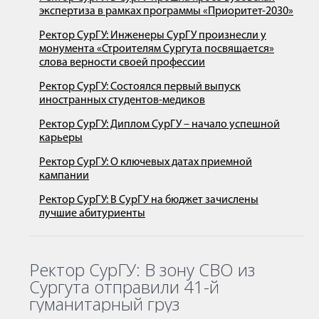
экспертиза в рамках программы «Приоритет-2030»
Ректор СурГУ: Инженеры СурГУ произнесли у
монумента «Строителям Сургута посвящается»
слова верности своей профессии
Ректор СурГУ: Состоялся первый выпуск
иностранных студентов-медиков
Ректор СурГУ: Диплом СурГУ – начало успешной
карьеры
Ректор СурГУ: О ключевых датах приемной
кампании
Ректор СурГУ: В СурГУ на бюджет зачислены
лучшие абитуриенты
Ректор СурГУ: В зону СВО из
Сургута отправили 41-й
гуманитарный груз