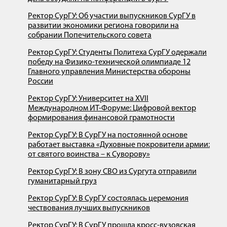
Ректор СурГУ: Об участии выпускников СурГУ в
развитии экономики региона говорили на
собрании Попечительского совета
Ректор СурГУ: Студенты Политеха СурГУ одержали
победу на Физико-технической олимпиаде 12
Главного управления Министерства обороны
России
Ректор СурГУ: Университет на XVII
Международном ИT-Форуме: Цифровой вектор
формирования финансовой грамотности
Ректор СурГУ: В СурГУ на постоянной основе
работает выставка «Духовные покровители армии:
от святого воинства – к Суворову»
Ректор СурГУ: В зону СВО из Сургута отправили
гуманитарный груз
Ректор СурГУ: В СурГУ состоялась церемония
чествования лучших выпускников
Ректор СурГУ: В СурГУ прошла кросс-вузовская