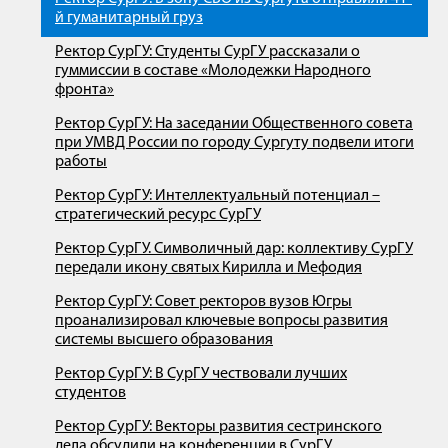
й гуманитарный груз
Ректор СурГУ: Студенты СурГУ рассказали о
гуммиссии в составе «Молодежки Народного
фронта»
Ректор СурГУ: На заседании Общественного совета
при УМВД России по городу Сургуту подвели итоги
работы
Ректор СурГУ: Интеллектуальный потенциал –
стратегический ресурс СурГУ
Ректор СурГУ. Символичный дар: коллективу СурГУ
передали икону святых Кирилла и Мефодия
Ректор СурГУ: Совет ректоров вузов Югры
проанализировал ключевые вопросы развития
системы высшего образования
Ректор СурГУ: В СурГУ чествовали лучших
студентов
Ректор СурГУ: Векторы развития сестринского
дела обсудили на конференции в СурГУ