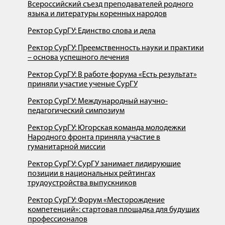
Всероссийский съезд преподавателей родного
языка и литературы коренных народов
Ректор СурГУ: Единство слова и дела
Ректор СурГУ: Преемственность науки и практики
– основа успешного лечения
Ректор СурГУ: В работе форума «Есть результат»
приняли участие ученые СурГУ
Ректор СурГУ: Международный научно-
педагогический симпозиум
Ректор СурГУ: Югорская команда молодежки
Народного фронта приняла участие в
гуманитарной миссии
Ректор СурГУ: СурГУ занимает лидирующие
позиции в национальных рейтингах
трудоустройства выпускников
Ректор СурГУ: Форум «Месторождение
компетенций»: стартовая площадка для будущих
профессионалов