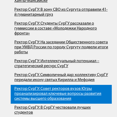
Ханты-Мансийске
Ректор СурГУ: В зону СВО из Сургута отправили 41-
й гуманитарный груз
Ректор СурГУ: Студенты СурГУ рассказали о
гуммиссии в составе «Молодежки Народного
фронта»
Ректор СурГУ: На заседании Общественного совета
при УМВД России по городу Сургуту подвели итоги
работы
Ректор СурГУ: Интеллектуальный потенциал –
стратегический ресурс СурГУ
Ректор СурГУ. Символичный дар: коллективу СурГУ
передали икону святых Кирилла и Мефодия
Ректор СурГУ: Совет ректоров вузов Югры
проанализировал ключевые вопросы развития
системы высшего образования
Ректор СурГУ: В СурГУ чествовали лучших
студентов