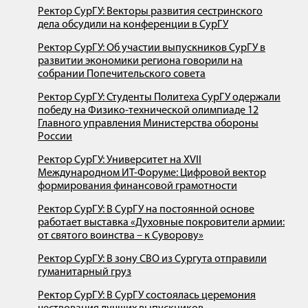
Ректор СурГУ: Векторы развития сестринского
дела обсудили на конференции в СурГУ
Ректор СурГУ: Об участии выпускников СурГУ в
развитии экономики региона говорили на
собрании Попечительского совета
Ректор СурГУ: Студенты Политеха СурГУ одержали
победу на Физико-технической олимпиаде 12
Главного управления Министерства обороны
России
Ректор СурГУ: Университет на XVII
Международном ИT-Форуме: Цифровой вектор
формирования финансовой грамотности
Ректор СурГУ: В СурГУ на постоянной основе
работает выставка «Духовные покровители армии:
от святого воинства – к Суворову»
Ректор СурГУ: В зону СВО из Сургута отправили
гуманитарный груз
Ректор СурГУ: В СурГУ состоялась церемония