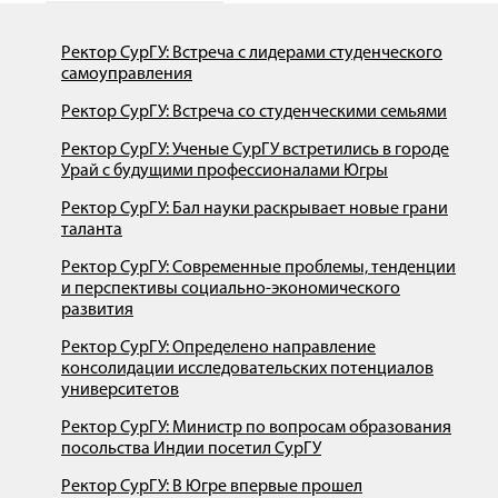
Ректор СурГУ: Встреча с лидерами студенческого
самоуправления
Ректор СурГУ: Встреча со студенческими семьями
Ректор СурГУ: Ученые СурГУ встретились в городе
Урай с будущими профессионалами Югры
Ректор СурГУ: Бал науки раскрывает новые грани
таланта
Ректор СурГУ: Современные проблемы, тенденции
и перспективы социально-экономического
развития
Ректор СурГУ: Определено направление
консолидации исследовательских потенциалов
университетов
Ректор СурГУ: Министр по вопросам образования
посольства Индии посетил СурГУ
Ректор СурГУ: В Югре впервые прошел