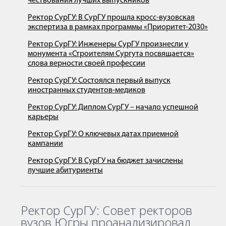
чествования лучших выпускников
Ректор СурГУ: В СурГУ прошла кросс-вузовская
экспертиза в рамках программы «Приоритет-2030»
Ректор СурГУ: Инженеры СурГУ произнесли у
монумента «Строителям Сургута посвящается»
слова верности своей профессии
Ректор СурГУ: Состоялся первый выпуск
иностранных студентов-медиков
Ректор СурГУ: Диплом СурГУ – начало успешной
карьеры
Ректор СурГУ: О ключевых датах приемной
кампании
Ректор СурГУ: В СурГУ на бюджет зачислены
лучшие абитуриенты
Ректор СурГУ: Совет ректоров
вузов Югры проанализировал