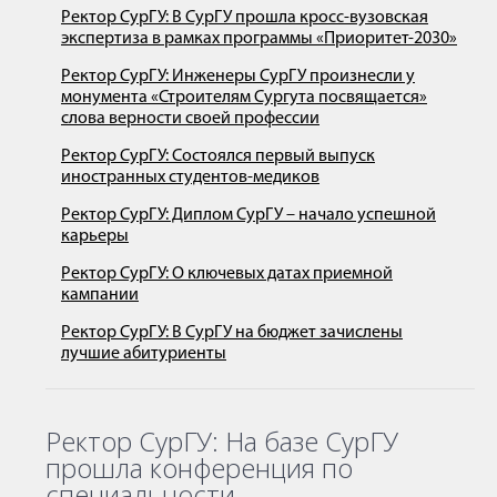
Ректор СурГУ: В СурГУ прошла кросс-вузовская
экспертиза в рамках программы «Приоритет-2030»
Ректор СурГУ: Инженеры СурГУ произнесли у
монумента «Строителям Сургута посвящается»
слова верности своей профессии
Ректор СурГУ: Состоялся первый выпуск
иностранных студентов-медиков
Ректор СурГУ: Диплом СурГУ – начало успешной
карьеры
Ректор СурГУ: О ключевых датах приемной
кампании
Ректор СурГУ: В СурГУ на бюджет зачислены
лучшие абитуриенты
Ректор СурГУ: На базе СурГУ
прошла конференция по
специальности