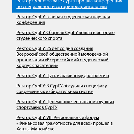
Ректор СурГУ: На базе СурГУ прошла конференция
по специальности «оториноларингология»
Ректор СурГУ: Главная студенческая научная
конференция
Ректор СурГУ: Сборная СурГУ вошла в историю
студенческого спорта
Ректор СурГУ: 25 лет со дня создания
Всероссийской общественной молодежной
организации «Всероссийский студенческий
корпус спасателей»
Ректор СурГУ: Путь к активному долголетию
Ректор СурГУ: В СурГУ обсудили специфику
современных избирательных систем
Ректор СурГУ: Церемония чествования лучших
спортсменов СурГУ
Ректор СурГУ: VIII Региональный форум
«Финансовая грамотность для всех» прошел в
Ханты-Мансийске