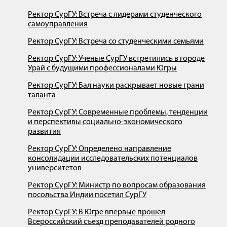
Ректор СурГУ: Встреча с лидерами студенческого
самоуправления
Ректор СурГУ: Встреча со студенческими семьями
Ректор СурГУ: Ученые СурГУ встретились в городе
Урай с будущими профессионалами Югры
Ректор СурГУ: Бал науки раскрывает новые грани
таланта
Ректор СурГУ: Современные проблемы, тенденции
и перспективы социально-экономического
развития
Ректор СурГУ: Определено направление
консолидации исследовательских потенциалов
университетов
Ректор СурГУ: Министр по вопросам образования
посольства Индии посетил СурГУ
Ректор СурГУ: В Югре впервые прошел
Всероссийский съезд преподавателей родного