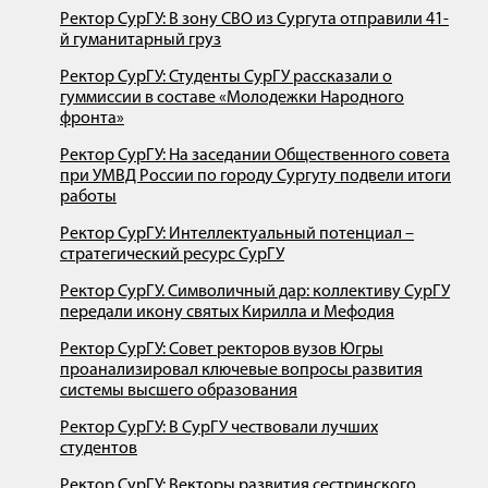
Ректор СурГУ: В зону СВО из Сургута отправили 41-
й гуманитарный груз
Ректор СурГУ: Студенты СурГУ рассказали о
гуммиссии в составе «Молодежки Народного
фронта»
Ректор СурГУ: На заседании Общественного совета
при УМВД России по городу Сургуту подвели итоги
работы
Ректор СурГУ: Интеллектуальный потенциал –
стратегический ресурс СурГУ
Ректор СурГУ. Символичный дар: коллективу СурГУ
передали икону святых Кирилла и Мефодия
Ректор СурГУ: Совет ректоров вузов Югры
проанализировал ключевые вопросы развития
системы высшего образования
Ректор СурГУ: В СурГУ чествовали лучших
студентов
Ректор СурГУ: Векторы развития сестринского