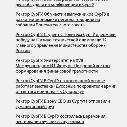
дела обсудили на конференции в СурГУ
Ректор СурГУ: Об участии выпускников СурГУ в
развитии экономики региона говорили на
собрании Попечительского совета
Ректор СурГУ: Студенты Политеха СурГУ одержали
победу на Физико-технической олимпиаде 12
Главного управления Министерства обороны
России
Ректор СурГУ: Университет на XVII
Международном ИT-Форуме: Цифровой вектор
формирования финансовой грамотности
Ректор СурГУ: В СурГУ на постоянной основе
работает выставка «Духовные покровители армии:
от святого воинства – к Суворову»
Ректор СурГУ: В зону СВО из Сургута отправили
гуманитарный груз
Ректор СурГУ: В СурГУ состоялась церемония
чествования лучших выпускников