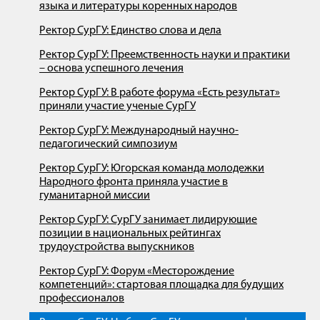
языка и литературы коренных народов
Ректор СурГУ: Единство слова и дела
Ректор СурГУ: Преемственность науки и практики
– основа успешного лечения
Ректор СурГУ: В работе форума «Есть результат»
приняли участие ученые СурГУ
Ректор СурГУ: Международный научно-
педагогический симпозиум
Ректор СурГУ: Югорская команда молодежки
Народного фронта приняла участие в
гуманитарной миссии
Ректор СурГУ: СурГУ занимает лидирующие
позиции в национальных рейтингах
трудоустройства выпускников
Ректор СурГУ: Форум «Месторождение
компетенций»: стартовая площадка для будущих
профессионалов