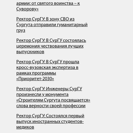
армии: от святого воинства – к
Суворову»
Ректор СурГУ: В зону СВО из
Сургута отправили гуманитарный
груз
Ректор СурГУ: В СурГУ состоялась
церемония чествования лучших
выпускников
Ректор СурГУ: В СурГУ прошла
кросс-вузовская экспертиза в
рамках программы
«Приоритет-2030»
Ректор СурГУ: Инженеры СурГУ
произнесли у монумента
«Строителям Сургута посвящается»
слова верности своей профессии
Ректор СурГУ: Состоялся первый
выпуск иностранных студентов-
медиков