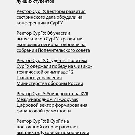
лучших студентов
Ректор СурГУ: Векторы развития
сестринского дела обсудили на
конференции в СурГУ
Ректор СурГУ: Об участии
выпускников СурГУ в развитии
экономики региона говорили на
собрании Попечительского совета
Ректор СурГУ: Студенты Политеха
СурГУ одержали победу на Физико-
технической олимпиаде 12
Главного управления
Министерства обороны России
Ректор СурГУ: Университет на XVII
Международном ИT-Форуме:
Цифровой вектор формирования
финансовой грамотности
Ректор СурГУ: В СурГУ на
постоянной основе работает
выставка «Духовные покровители