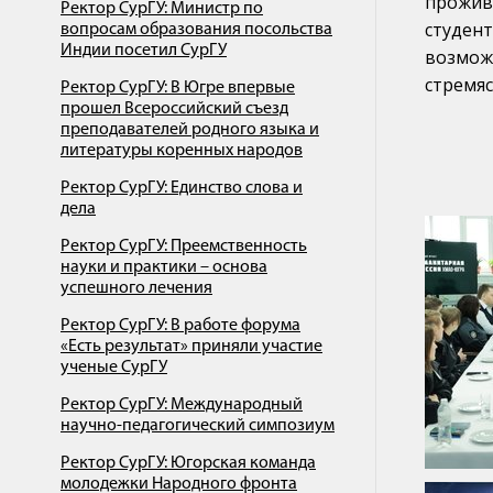
прожив
Ректор СурГУ: Министр по
студен
вопросам образования посольства
Индии посетил СурГУ
возмож
стремяс
Ректор СурГУ: В Югре впервые
прошел Всероссийский съезд
преподавателей родного языка и
литературы коренных народов
Ректор СурГУ: Единство слова и
дела
Ректор СурГУ: Преемственность
науки и практики – основа
успешного лечения
Ректор СурГУ: В работе форума
«Есть результат» приняли участие
ученые СурГУ
Ректор СурГУ: Международный
научно-педагогический симпозиум
Ректор СурГУ: Югорская команда
молодежки Народного фронта