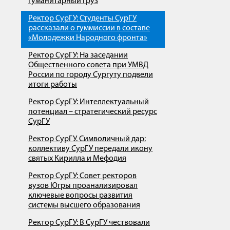
гуманитарный груз
Ректор СурГУ: Студенты СурГУ
рассказали о гуммиссии в составе
«Молодежки Народного фронта»
Ректор СурГУ: На заседании
Общественного совета при УМВД
России по городу Сургуту подвели
итоги работы
Ректор СурГУ: Интеллектуальный
потенциал – стратегический ресурс
СурГУ
Ректор СурГУ. Символичный дар:
коллективу СурГУ передали икону
святых Кирилла и Мефодия
Ректор СурГУ: Совет ректоров
вузов Югры проанализировал
ключевые вопросы развития
системы высшего образования
Ректор СурГУ: В СурГУ чествовали