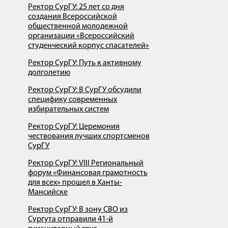
Ректор СурГУ: 25 лет со дня
создания Всероссийской
общественной молодежной
организации «Всероссийский
студенческий корпус спасателей»
Ректор СурГУ: Путь к активному
долголетию
Ректор СурГУ: В СурГУ обсудили
специфику современных
избирательных систем
Ректор СурГУ: Церемония
чествования лучших спортсменов
СурГУ
Ректор СурГУ: VIII Региональный
форум «Финансовая грамотность
для всех» прошел в Ханты-
Мансийске
Ректор СурГУ: В зону СВО из
Сургута отправили 41-й