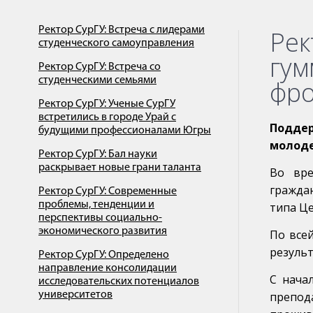
Ректор СурГУ: Встреча с лидерами
Рек
студенческого самоуправления
гум
Ректор СурГУ: Встреча со
студенческими семьями
фро
Ректор СурГУ: Ученые СурГУ
встретились в городе Урай с
Подде
будущими профессионалами Югры
молоде
Ректор СурГУ: Бал науки
раскрывает новые грани таланта
Во вре
гражда
Ректор СурГУ: Современные
проблемы, тенденции и
типа Ц
перспективы социально-
экономического развития
По все
результ
Ректор СурГУ: Определено
направление консолидации
С нача
исследовательских потенциалов
университетов
препод