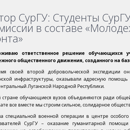
тор СурГУ: Студенты СурГУ
миссии в составе «Молод
нта»
рживаю ответственное решение обучающихся уч
жного общественного движения, созданного на ба
мя своей второй добровольческой экспедиции он
нской инфраструктуры, оказывали адресную помощь
ентральный Луганской Народной Республики.
й стране обучающиеся вузов объединяются ради общей
ате все вместе мы строим сильное, солидарное общес
ла специальной военной операции в центре особого
авателей СурГУ – оказание гуманитарной помощ