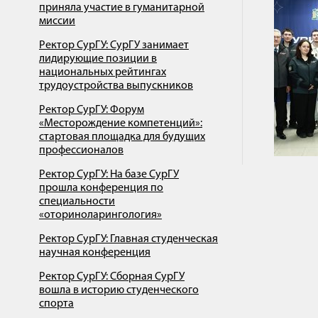
приняла участие в гуманитарной
миссии
Ректор СурГУ: СурГУ занимает
лидирующие позиции в
национальных рейтингах
трудоустройства выпускников
Ректор СурГУ: Форум
«Месторождение компетенций»:
стартовая площадка для будущих
профессионалов
Ректор СурГУ: На базе СурГУ
прошла конференция по
специальности
«оториноларингология»
Ректор СурГУ: Главная студенческая
научная конференция
Ректор СурГУ: Сборная СурГУ
вошла в историю студенческого
спорта