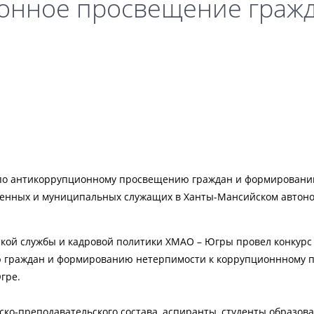
онное просвещение граж
т по антикоррупционному просвещению граждан и формирован
венных и муниципальных служащих в Ханты-Мансийском автоно
ской службы и кадровой политики ХМАО – Югры провел конкурс
 граждан и формированию нетерпимости к коррупционнному 
гре.
ко-преподавательского состава, аспиранты, студенты образов