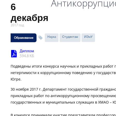
Антикоррупци
6
декабря
2017 год
Наука
Студентам
ИЭиУ
Образование
Диплом
594.8 КБ
Подведены итоги конкурса научных и прикладных рабо
нетерпимости к коррупционному поведению у государст
Югре.
30 ноября 2017 г. Департамент государственной граждан
прикладных работ по антикоррупционному просвещению
государственных и муниципальных служащих в ХМАО – Ю
В конкурсе принимали участие представители профессорс