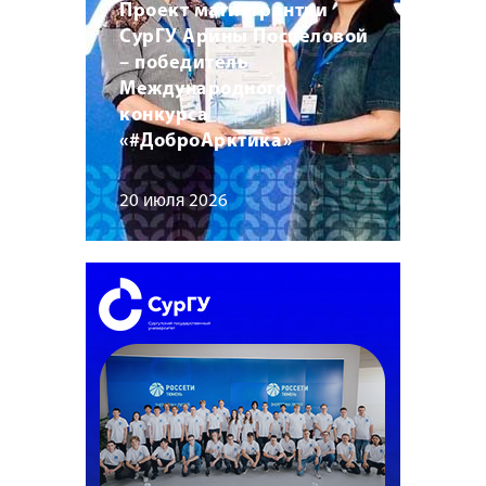
Проект магистрантки
СурГУ Арины Поспеловой
– победитель
Международного
конкурса
«#ДоброАрктика»
20 июля 2026