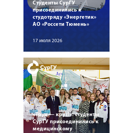
Студенты СурГУ
присоединились к
студотряду «Энергетик»
АО «Россети Тюмень»
17 июля 2026
«Труд — крут!»: студенты
СурГУ присоединились к
медицинскому