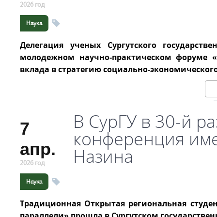
2026 год
Наука
Делегация ученых Сургутского государств
молодежном научно-практическом форуме «
вклада в стратегию социально-экономическог
В СурГУ в 30-й р
7
конференция имен
апр.
Назина
2026 год
Наука
Традиционная Открытая региональная студен
параллели» прошла в Сургутском государственн