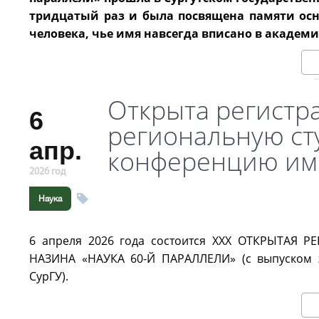
тридцатый раз и была посвящена памяти осно
человека, чье имя навсегда вписано в академ
Открыта регистр
6
региональную ст
апр.
конференцию име
2026 год
Наука
6 апреля 2026 года состоится
XXX ОТКРЫТАЯ Р
НАЗИНА «НАУКА 60-Й ПАРАЛЛЕЛИ»
(с выпуском
СурГУ).