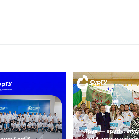
«Труд — крут!»: сту