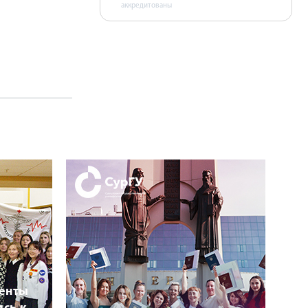
аккредитованы
денты