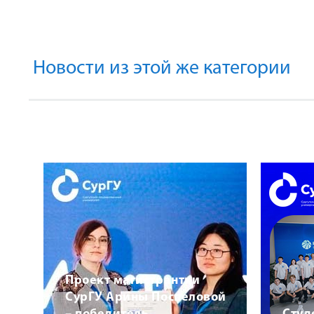
Новости из этой же категории
Проект магистрантки
СурГУ Арины Поспеловой