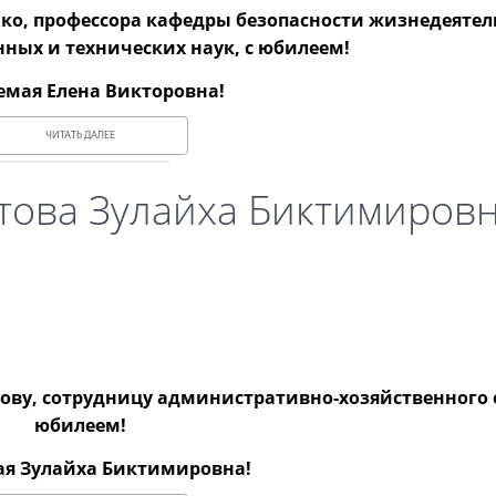
ко, профессора кафедры безопасности жизнедеятел
нных и технических наук, с юбилеем!
мая Елена Викторовна!
ЧИТАТЬ ДАЛЕЕ
това Зулайха Биктимировн
ву, сотрудницу административно-хозяйственного о
юбилеем!
я Зулайха Биктимировна!