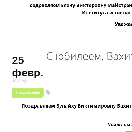
Поздравляем Елену Викторовну Майстрен
Института естестве
Уважае
С юбилеем, Вахи
25
февр.
2025 год
Поздравление
Поздравляем Зулайху Биктимировну Вахито
Уважаема