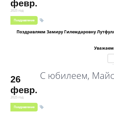
февр.
2025 год
Поздравление
Поздравляем Замиру Гилемдаровну Лутфулл
Уважаем
С юбилеем, Майс
26
февр.
2025 год
Поздравление