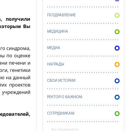
ПОЗДРАВЛЕНИЕ
, получили
 которым Вы
МЕДИЦИНА
ого синдрома,
МЕДИА
ры по оценке
зни печени и
НАГРАДЫ
ги, генетики
ию на данный
СВОИ ИСТОРИИ
тих проектов
х учреждений
РЕКТОР О ВАЖНОМ
дователей,
СОТРУДНИКАМ
Все специальности