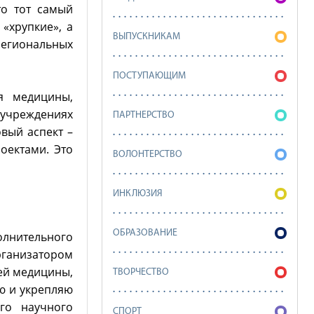
то тот самый
«хрупкие», а
ВЫПУСКНИКАМ
региональных
ПОСТУПАЮЩИМ
я медицины,
 учреждениях
ПАРТНЕРСТВО
овый аспект –
оектами. Это
ВОЛОНТЕРСТВО
ИНКЛЮЗИЯ
ОБРАЗОВАНИЕ
олнительного
рганизатором
ей медицины,
ТВОРЧЕСТВО
ю и укрепляю
го научного
СПОРТ