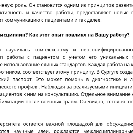
чевую роль. Он становится одним из принципов развит
ктивность и качество работы, предоставляет новые 
т коммуникацию с пациентами и так далее.
дисциплин? Как этот опыт повлиял на Вашу работу?
 научилась комплексному и персонифицированно
 работы с пациентом с учетом его уникальных ге
е использование единых стандартов. Каждая работа на
отников, соответствует этому принципу. В Сургуте созд
еский паспорт. Это может помочь в диагностике и 
ческого профиля. Наблюдая за реализуемыми инициатив
пациентов к ним на консультацию. Отдельное внимание 
илитации после военных травм. Очевидно, сегодня это
верситета остается важной площадкой для обсуждени
ются научные идеи, рождаются междисциплинарны