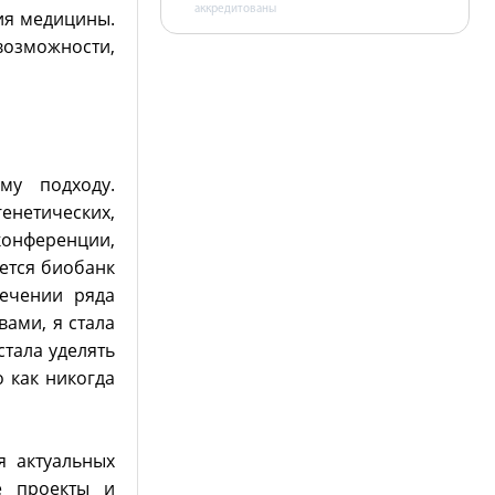
аккредитованы
ия медицины.
возможности,
му подходу.
нетических,
 конференции,
ается биобанк
лечении ряда
ами, я стала
стала уделять
 как никогда
я актуальных
е проекты и