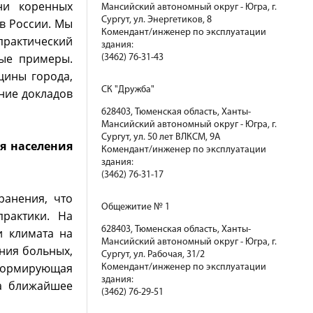
ни коренных
Мансийский автономный округ - Югра, г.
Сургут, ул. Энергетиков, 8
в России. Мы
Комендант/инженер по эксплуатации
практический
здания:
ные примеры.
(3462) 76-31-43
цины города,
СК "Дружба"
ние докладов
628403, Тюменская область, Ханты-
Мансийский автономный округ - Югра, г.
Сургут, ул. 50 лет ВЛКСМ, 9А
я населения
Комендант/инженер по эксплуатации
здания:
(3462) 76-31-17
ранения, что
Общежитие № 1
рактики. На
628403, Тюменская область, Ханты-
и климата на
Мансийский автономный округ - Югра, г.
ния больных,
Сургут, ул. Рабочая, 31/2
 формирующая
Комендант/инженер по эксплуатации
здания:
на ближайшее
(3462) 76-29-51