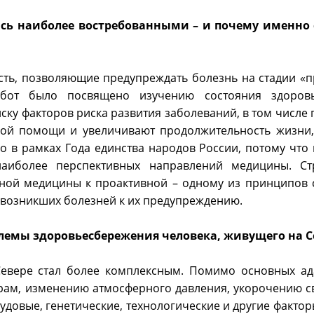
сь наиболее востребованными – и почему именно 
сть, позволяющие предупреждать болезнь на стадии «п
абот было посвящено изучению состояния здоров
у факторов риска развития заболеваний, в том числе 
ой помощи и увеличивают продолжительность жизни,
 в рамках Года единства народов России, потому что 
наиболее перспективных направлений медицины. Ст
ивной медицины к проактивной – одному из принципов
 возникших болезней к их предупреждению.
блемы здоровьесбережения человека, живущего на С
Севере стал более комплексным. Помимо основных а
рам, изменению атмосферного давления, укорочению св
довые, генетические, технологические и другие факто