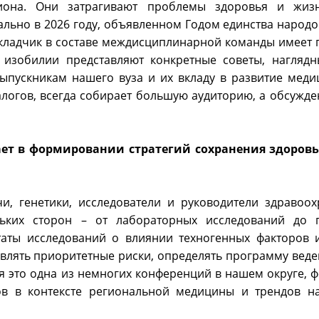
гиона. Они затрагивают проблемы здоровья и жиз
льно в 2026 году, объявленном Годом единства народо
окладчик в составе междисциплинарной команды имеет 
 изобилии представляют конкретные советы, нагляд
ыпускникам нашего вуза и их вкладу в развитие меди
логов, всегда собирает большую аудиторию, а обсужде
ает в формировании стратегий сохранения здоровь
, генетики, исследователи и руководители здравоох
льких сторон – от лабораторных исследований до п
аты исследований о влиянии техногенных факторов 
являть приоритетные риски, определять программу веде
ня это одна из немногих конференций в нашем округе,
ов в контексте региональной медицины и трендов 