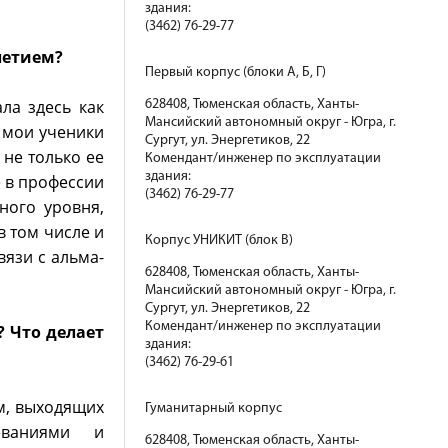
здания:
(3462) 76-29-77
летием?
Первый корпус (блоки А, Б, Г)
ла здесь как
628408, Тюменская область, Ханты-
Мансийский автономный округ - Югра, г.
т мои ученики
Сургут, ул. Энергетиков, 22
 не только ее
Комендант/инженер по эксплуатации
здания:
е в профессии
(3462) 76-29-77
ного уровня,
в том числе и
Корпус УНИКИТ (блок В)
вязи с альма-
628408, Тюменская область, Ханты-
Мансийский автономный округ - Югра, г.
Сургут, ул. Энергетиков, 22
Комендант/инженер по эксплуатации
 Что делает
здания:
(3462) 76-29-61
м, выходящих
Гуманитарный корпус
еваниями и
628408, Тюменская область, Ханты-