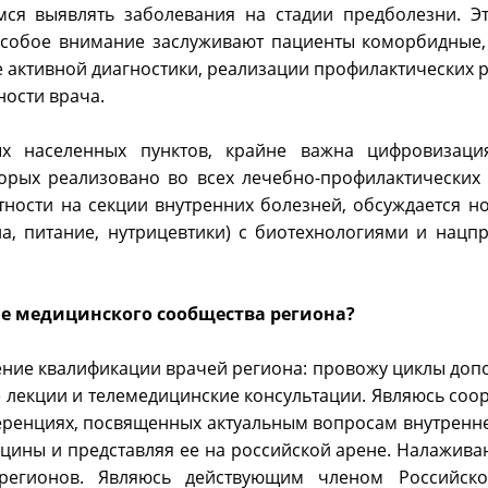
мся выявлять заболевания на стадии предболезни. Э
обое внимание заслуживают пациенты коморбидные, 
е активной диагностики, реализации профилактических 
ности врача.
х населенных пунктов, крайне важна цифровизаци
торых реализовано во всех лечебно-профилактических
тности на секции внутренних болезней, обсуждается н
а, питание, нутрицевтики) с биотехнологиями и нацпр
ие медицинского сообщества региона?
ение квалификации врачей региона: провожу циклы доп
 лекции и телемедицинские консультации. Являюсь соо
еренциях, посвященных актуальным вопросам внутренн
цины и представляя ее на российской арене. Налажива
регионов. Являюсь действующим членом Российско