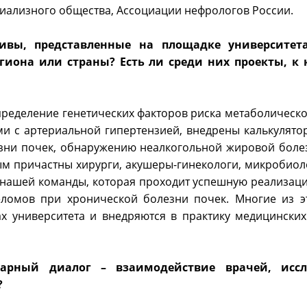
диализного общества, Ассоциации нефрологов России.
вы, представленные на площадке университета
гиона или страны? Есть ли среди них проекты, к
пределение генетических факторов риска метаболическ
и с артериальной гипертензией, внедрены калькулято
езни почек, обнаружению неалкогольной жировой боле
м причастны хирурги, акушеры-гинекологи, микробиоло
й нашей команды, которая проходит успешную реализац
еломов при хронической болезни почек. Многие из э
х университета и внедряются в практику медицински
рный диалог – взаимодействие врачей, иссле
?