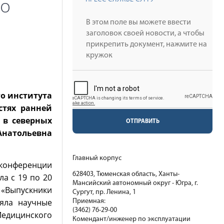
 о
о института
стях ранней
 в северных
ОТПРАВИТЬ
Анатольевна
Главный корпус
 конференции
628403, Тюменская область, Ханты-
а с 19 по 20
Мансийский автономный округ - Югра, г.
 «Выпускники
Сургут, пр. Ленина, 1
ляла научные
Приемная:
(3462) 76-29-00
Медицинского
Комендант/инженер по эксплуатации