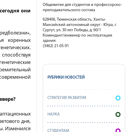
Общежитие для студентов и профессорско-
сегодня они
преподавательского состава
628406, Тюменская область, Ханты-
Мансийский автономный округ - Югра, г.
Сургут, ул. 30 лет Победы, д. 60/1
редболезни»,
Комендант/инженер по эксплуатации
ья коренных
здания:
(3462) 21-05-91
генетических.
 способствуя
генетические
ремительный
 современной
РУБРИКИ НОВОСТЕЙ
евере?
СТРАТЕГИЯ РАЗВИТИЯ
даптационных
НАУКА
етового дня,
ры. Изменился
СТУДЕНТАМ