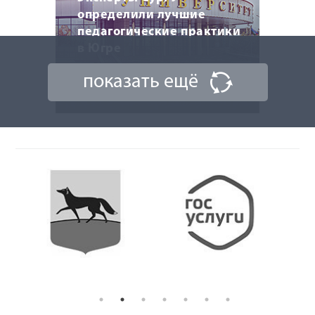
определили лучшие
педагогические практики
в Югре
показать ещё
10 ноября 2025