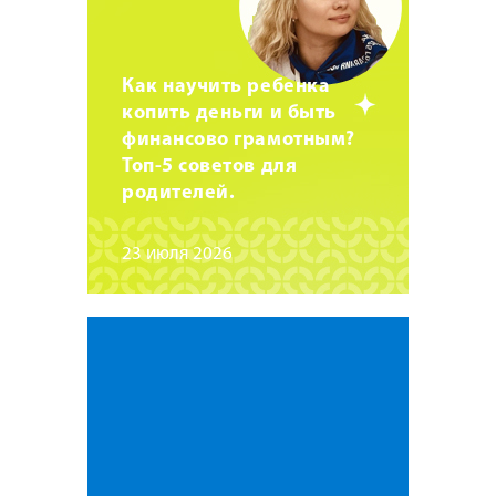
Как научить ребенка
копить деньги и быть
финансово грамотным?
Топ-5 советов для
родителей.
23 июля 2026