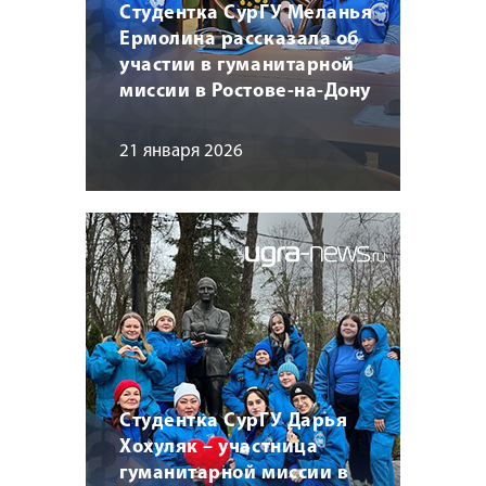
Студентка СурГУ Меланья
Ермолина рассказала об
участии в гуманитарной
миссии в Ростове-на-Дону
21 января 2026
Студентка СурГУ Дарья
Хохуляк – участница
гуманитарной миссии в