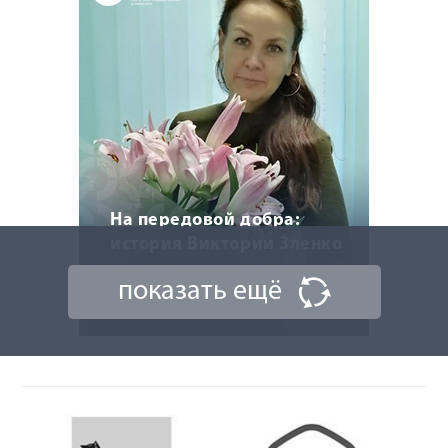
На передовой добра:
история Виктории Зленко
показать ещё
15 сентября 2025