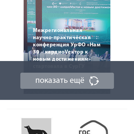
Межрегиональная
научно-практическая
конференция УрФО «Нам
30 – кардиоVектор к
новым достижениям»
стартовала в СурГУ
показать ещё
10 октября 2025