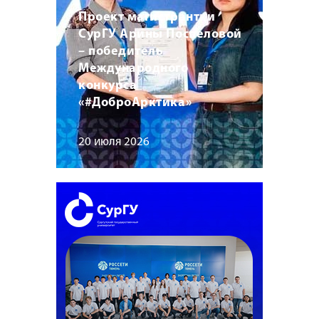
Проект магистрантки
СурГУ Арины Поспеловой
– победитель
Международного
конкурса
«#ДоброАрктика»
20 июля 2026