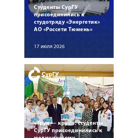
Студенты СурГУ
присоединились к
студотряду «Энергетик»
АО «Россети Тюмень»
17 июля 2026
«Труд — крут!»: студенты
СурГУ присоединились к