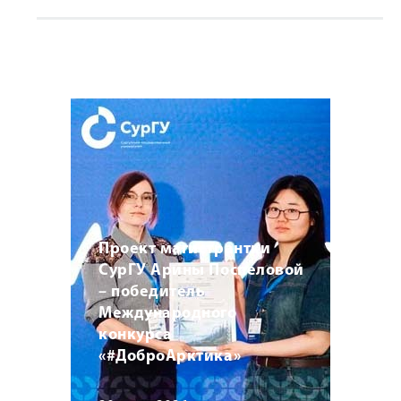
Проект магистрантки
СурГУ Арины Поспеловой
– победитель
Международного
конкурса
«#ДоброАрктика»