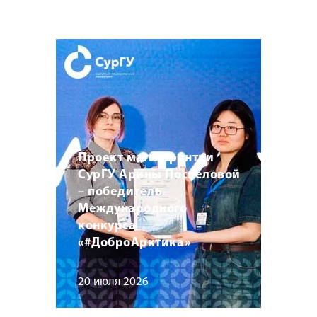
Проект магистрантки
СурГУ Арины Поспеловой
– победитель
Международного
конкурса
«#ДоброАрктика»
20 июля 2026