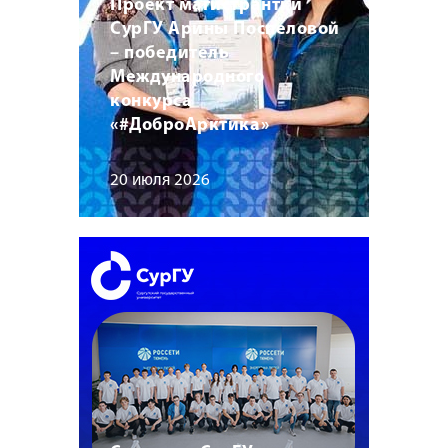
Проект магистрантки
СурГУ Арины Поспеловой
– победитель
Международного
конкурса
«#ДоброАрктика»
20 июля 2026