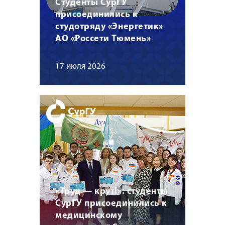
Студенты СурГУ
присоединились к
студотряду «Энергетик»
АО «Россети Тюмень»
17 июля 2026
«Труд — крут!»: студенты
СурГУ присоединились к
медицинскому