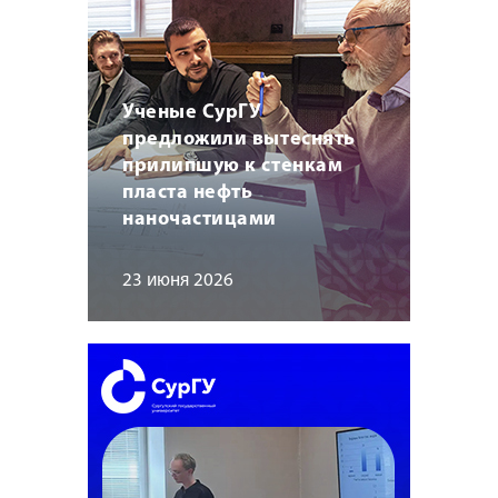
Ученые СурГУ
предложили вытеснять
прилипшую к стенкам
пласта нефть
наночастицами
23 июня 2026