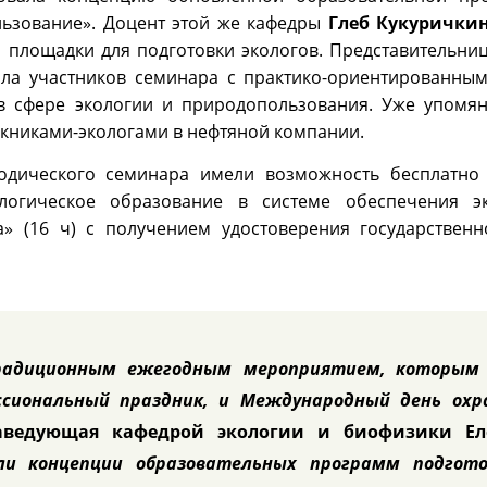
льзование». Доцент этой же кафедры
Глеб Кукурички
й площадки для подготовки экологов. Представительни
ла участников семинара с практико-ориентированны
в сфере экологии и природопользования. Уже упомя
скниками-экологами в нефтяной компании.
тодического семинара имели возможность бесплатно
огическое образование в системе обеспечения эк
а» (16 ч) с получением удостоверения государственн
радиционным ежегодным мероприятием, которым
ссиональный праздник, и Международный день охр
аведующая кафедрой экологии и биофизики Ел
и концепции образовательных программ подгото