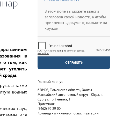
инар
дарственном
азования в
 о том, как
ОТПРАВИТЬ
ает утолить
 среды.
Главный корпус
уга, а также
628403, Тюменская область, Ханты-
итута водных
Мансийский автономный округ - Югра, г.
Сургут, пр. Ленина, 1
Приемная:
ческих наук,
(3462) 76-29-00
Комендант/инженер по эксплуатации
ограммы для