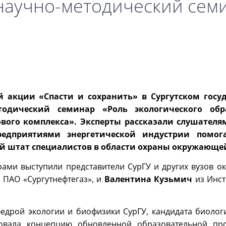
научно-методический сем
й акции «Спасти и сохранить» в Сургутском госу
тодический семинар «Роль экологического обр
вого комплекса». Эксперты рассказали слушателям
редприятиями энергетической индустрии помог
й штат специалистов в области охраны окружающей
ми выступили представители СурГУ и других вузов окр
 ПАО «Сургутнефтегаз», и
Валентина Кузьмич
из Инст
дрой экологии и биофизики СурГУ, кандидата биологи
товала концепцию обновленной образовательной пр