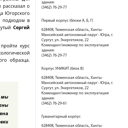
здания:
н
рассказал о
(3462) 76-29-77
ца Югорского
м подходом в
Первый корпус (блоки А, Б, Г)
нутый
Сергей
628408, Тюменская область, Ханты-
Мансийский автономный округ - Югра, г.
Сургут, ул. Энергетиков, 22
 пройти курс
Комендант/инженер по эксплуатации
здания:
ологической
(3462) 76-29-77
ого образца.
Корпус УНИКИТ (блок В)
628408, Тюменская область, Ханты-
Мансийский автономный округ - Югра, г.
Сургут, ул. Энергетиков, 22
Комендант/инженер по эксплуатации
 мы
здания:
(3462) 76-29-61
аны
ена
Гуманитарный корпус
вки
628408, Тюменская область, Ханты-