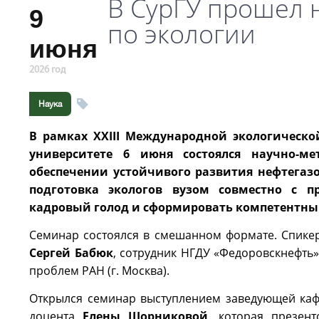
В СурГУ прошел 
9
по экологии
июня
2026 год
Наука
В рамках XXIII Международной экологическо
университете 6 июня состоялся научно-ме
обеспечении устойчивого развития нефтегазо
подготовка экологов вузом совместно с п
кадровый голод и сформировать компетентны
Семинар состоялся в смешанном формате. Спикера
Сергей Бабюк
, сотрудник НГДУ «Федоровскнефть»
проблем РАН (г. Москва).
Открылся семинар выступлением заведующей кафе
доцента
Елены Шорниковой
, которая презен