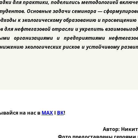
адки для практики, поделились методологией включ
студентов. Основные задачи семинара — сформулиро
дходы к экологическому образованию и просвещению
в для нефтегазовой отрасли и укрепить взаимовыго
ыми организациями и предприятиями нефтегазов
снижению экологических рисков и устойчивому разв
ывайся на нас в
MAX
Ӏ
ВК
!
Автор: Никит
Фото предоставлены героями