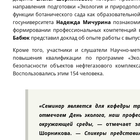
направления подготовки «Экология и природопо
функции ботанического сада как образовательно
госуниверситета
Надежда Мичурина
познакоми
формировании профессиональных компетенций 
Бабюк
представил доклад об опыте работы с выпу
Кроме того, участники и слушатели Научно-ме
повышения квалификации по программе «Экол
безопасности объектов нефтегазового комплекс
Воспользовались этим 154 человека.
«Семинар является для кафедры т
отмечаем День эколога, наш профе
окружающей среды,
— отмечает з
Шорникова. —
Спикеры представил