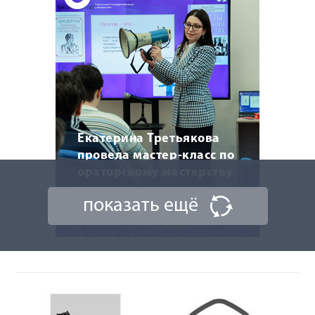
Екатерина Третьякова
провела мастер-класс по
ораторскому мастерству
показать ещё
20 марта 2026