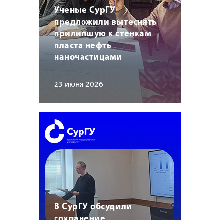
Ученые СурГУ
предложили вытеснять
прилипшую к стенкам
пласта нефть
наночастицами
23 июня 2026
В СурГУ обсудили
сохранение