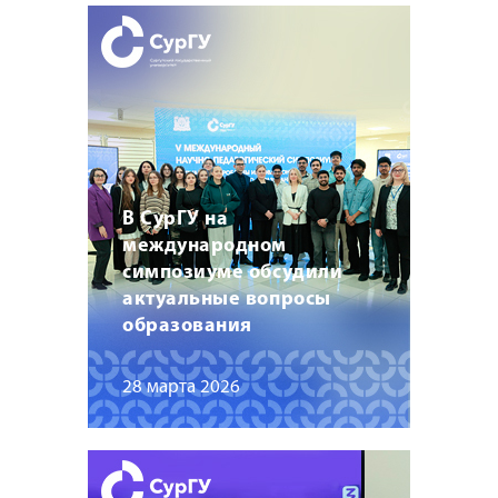
В СурГУ на
международном
симпозиуме обсудили
актуальные вопросы
образования
28 марта 2026