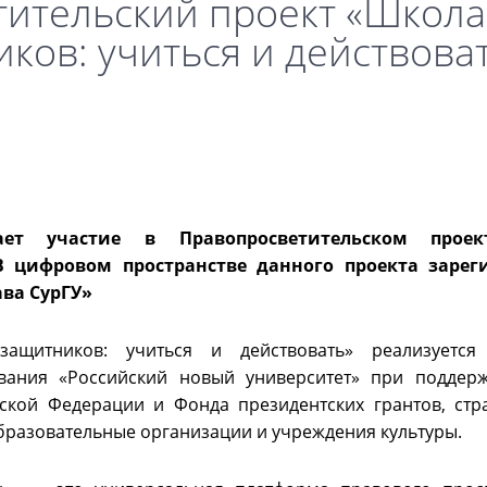
ительский проект «Школа
ков: учиться и действова
ет участие в Правопросветительском прое
В цифровом пространстве данного проекта зарег
ава СурГУ»
защитников: учиться и действовать» реализуется
вания «Российский новый университет» при поддерж
кой Федерации и Фонда президентских грантов, стр
бразовательные организации и учреждения культуры.