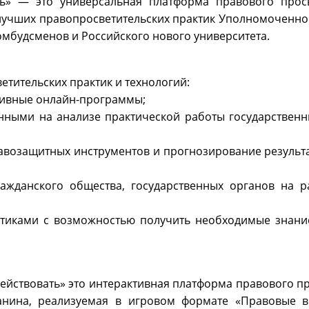
ть» — это универсальная платформа правового про
е лучших правопросветительских практик Уполномоченно
омбудсменов и Российского нового университета.
етительских практик и технологий:
ктивные онлайн-программы;
ми на анализе практической работы государственны
защитных инструментов и прогнозирование результа
ского общества, государственных органов на ра
ками с возможностью получить необходимые знание
действовать» это интерактивная платформа правового п
анина, реализуемая в игровом формате «Правовые в