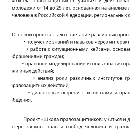
«Школа правозащитников: учиться и действова
молодежи от 14 до 25 лет, основанная на анализ
человека в Российской Федерации, региональных 
Основой проекта стало сочетание различных просв
• получение знаний и навыков через интера
• работа с ситуационными кейсами, основанны
обращениями граждан;
• правовое моделирование использования право
или иных действий;
• анализ роли различных институтов граждан
правозащитных действий;
• диалоговые встречи с экспертами и практи
общения.
Проект «Школа правозащитников: учиться и 
сфере защиты прав и свобод человека и гражд