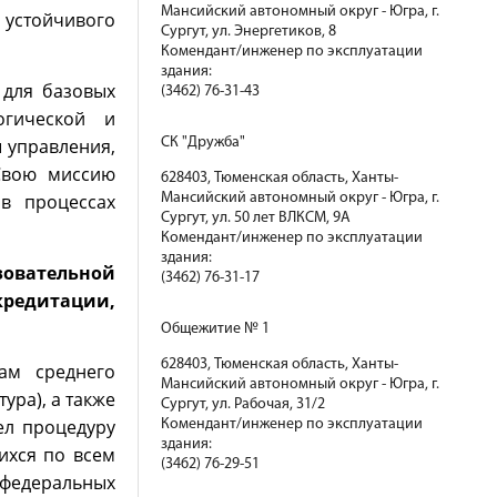
Мансийский автономный округ - Югра, г.
устойчивого
Сургут, ул. Энергетиков, 8
Комендант/инженер по эксплуатации
здания:
 для базовых
(3462) 76-31-43
огической и
 управления,
СК "Дружба"
 Свою миссию
628403, Тюменская область, Ханты-
в процессах
Мансийский автономный округ - Югра, г.
Сургут, ул. 50 лет ВЛКСМ, 9А
Комендант/инженер по эксплуатации
здания:
зовательной
(3462) 76-31-17
ккредитации,
Общежитие № 1
628403, Тюменская область, Ханты-
ам среднего
Мансийский автономный округ - Югра, г.
ура), а также
Сургут, ул. Рабочая, 31/2
ел процедуру
Комендант/инженер по эксплуатации
здания:
ихся по всем
(3462) 76-29-51
 федеральных