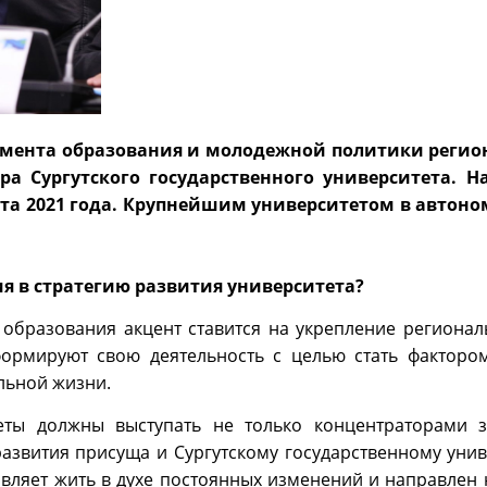
мента образования и молодежной политики регио
ра Сургутского государственного университета. Н
арта 2021 года. Крупнейшим университетом в автон
я в стратегию развития университета?
 образования акцент ставится на укрепление региона
ормируют свою деятельность с целью стать факторо
льной жизни.
еты должны выступать не только концентраторами з
азвития присуща и Сургутскому государственному униве
вляет жить в духе постоянных изменений и направлен 