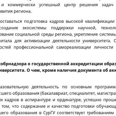
й и коммерчески успешный центр решения задач 
звития региона.
ставаться подготовка кадров высокой квалификации
оздание экосистемы поддержки научной, технол
ование социальной среды региона, укрепление системы
итала для активизации деятельности университета.
ностей профессиональной самореализации личности 
особрнадзора о государственной аккредитации обра
ниверситета. О чем, кроме наличия документа об а
азовательную деятельность по основным программ
го образования (бакалавриат, специалитет, магистрат
их кадров в аспирантуре и ординатуре, успешно прош
В том, что содержание и качество подготовки обучающ
его образования в СурГУ соответствует требованиям