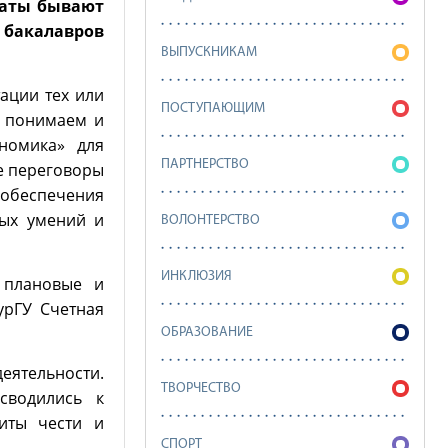
таты бывают
 бакалавров
ВЫПУСКНИКАМ
ации тех или
ПОСТУПАЮЩИМ
о понимаем и
номика» для
ПАРТНЕРСТВО
е переговоры
обеспечения
ных умений и
ВОЛОНТЕРСТВО
ИНКЛЮЗИЯ
 плановые и
урГУ Счетная
ОБРАЗОВАНИЕ
еятельности.
ТВОРЧЕСТВО
сводились к
иты чести и
СПОРТ