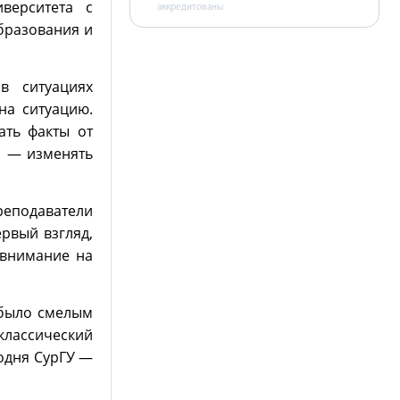
верситета с
аккредитованы
бразования и
в ситуациях
на ситуацию.
ать факты от
, — изменять
преподаватели
ервый взгляд,
 внимание на
 было смелым
классический
годня СурГУ —