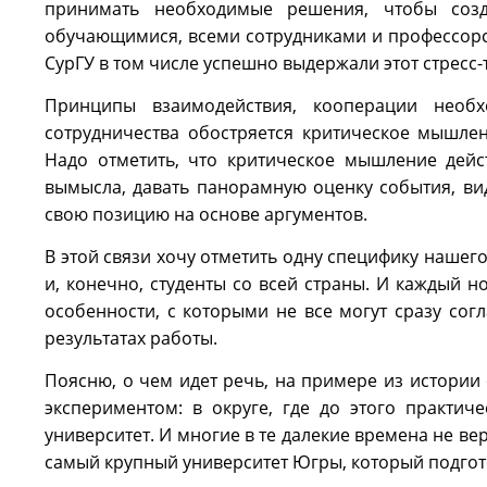
принимать необходимые решения, чтобы созда
обучающимися, всеми сотрудниками и профессорс
СурГУ в том числе успешно выдержали этот стресс-т
Принципы взаимодействия, кооперации необх
сотрудничества обостряется критическое мышлен
Надо отметить, что критическое мышление дейс
вымысла, давать панорамную оценку события, ви
свою позицию на основе аргументов.
В этой связи хочу отметить одну специфику нашег
и, конечно, студенты со всей страны. И каждый н
особенности, с которыми не все могут сразу сог
результатах работы.
Поясню, о чем идет речь, на примере из истории
экспериментом: в округе, где до этого практи
университет. И многие в те далекие времена не в
самый крупный университет Югры, который подгот