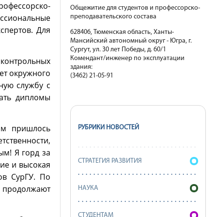
рофессорско-
Общежитие для студентов и профессорско-
ессиональные
преподавательского состава
спертов. Для
628406, Тюменская область, Ханты-
Мансийский автономный округ - Югра, г.
Сургут, ул. 30 лет Победы, д. 60/1
Комендант/инженер по эксплуатации
 контрольных
здания:
ет окружного
(3462) 21-05-91
ную службу с
чать дипломы
ам пришлось
РУБРИКИ НОВОСТЕЙ
тственности,
м! Я горд за
СТРАТЕГИЯ РАЗВИТИЯ
рие и высокая
ов СурГУ. По
и продолжают
НАУКА
СТУДЕНТАМ