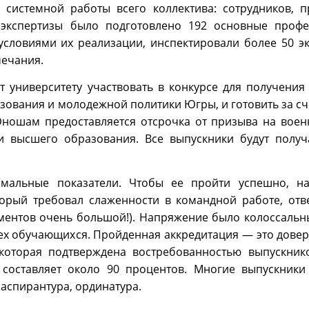
 системной работы всего коллектива: сотрудников, п
я экспертизы было подготовлено 192 основные проф
условиями их реализации, инспектировали более 50 эк
мечания.
т университету участвовать в конкурсе для получения
зования и молодежной политики Югры, и готовить за сч
Юношам предоставляется отсрочка от призыва на воен
и высшего образования. Все выпускники будут полу
рмальные показатели. Чтобы ее пройти успешно, н
орый требовал слаженности в командной работе, отве
ментов очень большой!). Напряжение было колоссальны
сех обучающихся. Пройденная аккредитация — это дове
 которая подтверждена востребованностью выпускник
 составляет около 90 процентов. Многие выпускник
 аспирантура, ординатура.