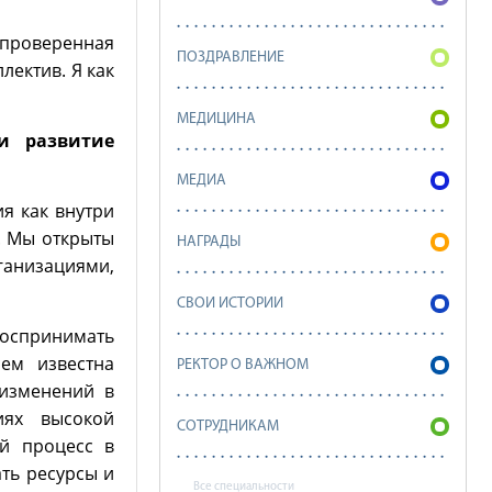
 проверенная
ПОЗДРАВЛЕНИЕ
лектив. Я как
МЕДИЦИНА
и развитие
МЕДИА
я как внутри
. Мы открыты
НАГРАДЫ
низациями,
СВОИ ИСТОРИИ
оспринимать
сем известна
РЕКТОР О ВАЖНОМ
 изменений в
иях высокой
СОТРУДНИКАМ
й процесс в
ть ресурсы и
Все специальности