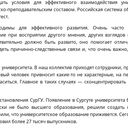
ть условия для эффективного взаимодействия уни
ко-преподавательским составом. Российская система о
ест.
одимы для эффективного развития. Очень часто 
ие при восприятии другого мнения, других взглядов 
твительно должно быть развито, оно помогает отлич
деть причинно-следственные связи и, что очень важно
о университета. В наш коллектив приходят сотрудники, 
овый человек привносит какие-то не характерные, на п
ласиться. Главное в таких случаях — сконцентрировать
 становления СурГУ. Появление в Сургуте университета
чески не было высшего образования, решили создать 
ерили, что университетское образование приживется. Се
овил более 27 тысяч выпускников.