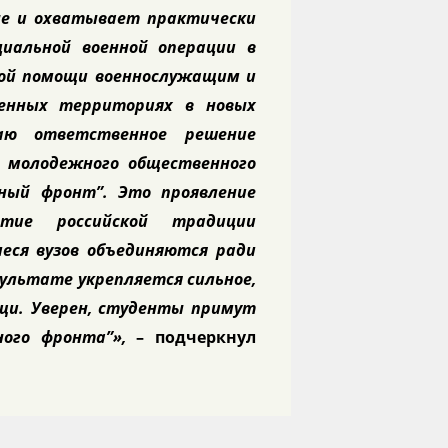
не и охватывает практически
иальной военной операции в
ной помощи военнослужащим и
енных территориях в новых
ваю ответственное решение
е молодежного общественного
дный фронт”. Это проявление
итие российской традиции
еся вузов объединяются ради
зультате укрепляется сильное,
ощи. Уверен, студенты примут
ного фронта”»,
– подчеркнул