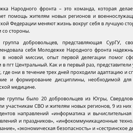
жка Народного фронта – это команда, которая делае
ает помощь жителям новых регионов и военнослужащ
кой Федерации меняют жизнь вокруг себя в лучшую сто
 со стороны.
 группа добровольцев, представляющая СурГУ, св
мендовала себя Молодежке Народного фронта надежны
е в новой миссии, опыт первой делегации помог сфо
в пгт Центральный. Как и в первый раз, представители 
, где они в течение трех дней проходили адаптацию и 
ние и формирование дисциплины, необходимой для 
ской медицине.
аве группы было 20 добровольцев из Югры, Свердлов
и участникам СВО и жителям новых регионов, 9 из них р
удентов направлений «информатика и вычислительная 
авлений и праздников», «инфокоммуникационные технол
ание», «экономическая безопасность» и «сестринское д