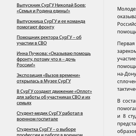
Выпускник СурГУ Николай Боев:
Молоде
«Семья и Родина едины!»
оказыв
Выпускница СурГУ и ее команда
Российс
помогают фронту
помощи
Помощник ректора СурГУ – об
Первая
участии в СВО
зареко
Инна Пучкова: «Оказываю помощь
участи
фронту, потому что я – дочь
России!»
помощи 
на-Дону
Экспозиция «Вызов времени»
сплоче
открылась в Музее СурГУ
тактиче
В СурГУ создают движение «Оплот»
для заботы об участниках СВО и их
В сост
семьях
помогал
Студент-медик СурГУ работал в
и 8 ст
военном госпитале
предст
Студентка СурГУ – о выборе
образов
профессии и работе в военном