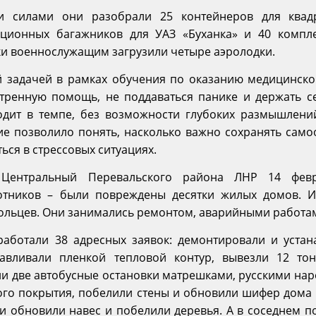
 силами они разобрали 25 контейнеров для квадр
иционных багажников для УАЗ «Буханка» и 40 компл
ки военнослужащим загрузили четыре аэролодки.
й задачей в рамках обучения по оказанию медицинско
стренную помощь, не поддаваться панике и держать с
одит в темпе, без возможности глубоких размышлений
ие позволило понять, насколько важно сохранять само
ться в стрессовых ситуациях.
Центральный Перевальского района ЛНР 14 февр
отников – были повреждены десятки жилых домов. 
ольцев. Они занимались ремонтом, аварийными работам
работали 38 адресных заявок: демонтировали и устан
навливали пленкой тепловой контур, вывезли 12 то
ли две автобусные остановки матрешками, русскими на
рого покрытия, побелили стены и обновили шифер дома
и обновили навес и побелили деревья. А в соседнем п