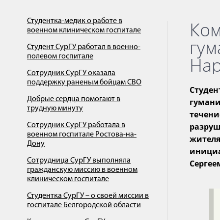
Студентка-медик о работе в
Ком
военном клиническом госпитале
гум
Студент СурГУ работал в военно-
полевом госпитале
Нар
Сотрудник СурГУ оказала
поддержку раненым бойцам СВО
Студе
Добрые сердца помогают в
гумани
трудную минуту
течени
Сотрудник СурГУ работала в
разру
военном госпитале Ростова-на-
жителя
Дону
инициа
Сотрудница СурГУ выполняла
Сергее
гражданскую миссию в военном
клиническом госпитале
Студентка СурГУ – о своей миссии в
госпитале Белгородской области