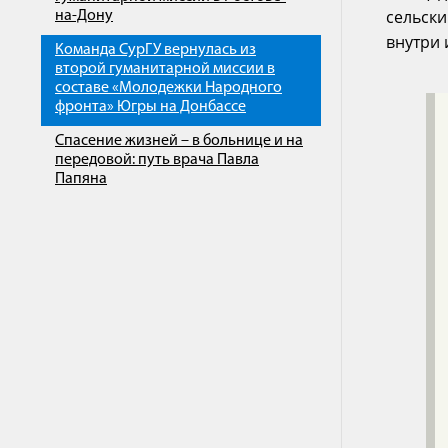
сельски
на-Дону
внутри 
Команда СурГУ вернулась из
второй гуманитарной миссии в
составе «Молодежки Народного
фронта» Югры на Донбассе
Спасение жизней – в больнице и на
передовой: путь врача Павла
Папяна