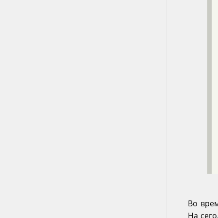
Во вре
На сег