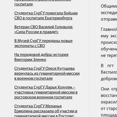
госпитале
Общими
экспед
Студентка СурГУ помогала бойцам
СВО в госпитале Екатеринбурга
отправ
Ветеран СВО Василий Головцов:
Главно
«Сила России в правде!»
ему эк
В Музей СурГУ переданы новые
происх
экспонаты с СВО
обучен
не теря
На передовой добра: история
Виктории Зленко
В пгт 
Студентка СурГУ Олеся Кугушева
беспил
вернулась из гуманитарной миссии
добров
в военном госпитале
Студентка СурГУ Дарья Хохуляк –
Они от
участница гуманитарной миссии в
восста
ростовском военном госпитале
окраси
Студентка СурГУ Меланья
от ста
Ермолина рассказала об участии в
площад
гуманитарной миссии в Ростове-