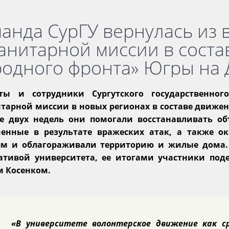
анда СурГУ вернулась из 
анитарной миссии в сост
одного фронта» Югры на 
нты и сотрудники Сургутского государственног
тарной миссии в новых регионах в составе движе
е двух недель они помогали восстанавливать о
шенные в результате вражеских атак, а также 
м и облагораживали территорию и жилые дома. 
тивой университета, ее итогами участники поде
м Косенком.
«В университете волонтерское движение как с