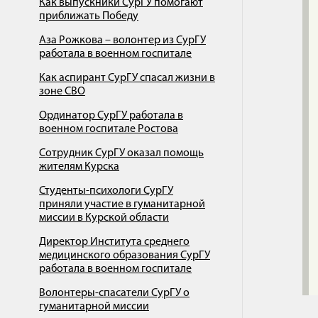
Как выпускники СурГУ помогают
приближать Победу
Аза Рожкова – волонтер из СурГУ
работала в военном госпитале
Как аспирант СурГУ спасал жизни в
зоне СВО
Ординатор СурГУ работала в
военном госпитале Ростова
Сотрудник СурГУ оказал помощь
жителям Курска
Студенты-психологи CурГУ
приняли участие в гуманитарной
миссии в Курской области
Директор Института среднего
медицинского образования CурГУ
работала в военном госпитале
Волонтеры-спасатели СурГУ о
гуманитарной миссии