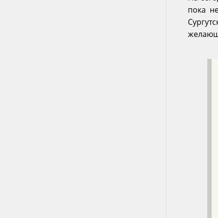
пока н
Сургут
желающ