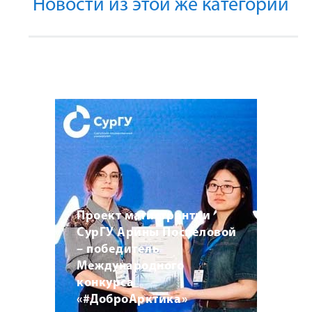
Новости из этой же категории
Проект магистрантки
СурГУ Арины Поспеловой
– победитель
Международного
конкурса
«#ДоброАрктика»