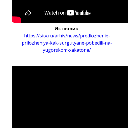
Источник
:
https://sitv.ru/arhiv/news/predlozhenie-
prilozheniya-kak-surgutyane-pobedili-na-
yugorskom-xakatone/