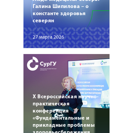
Галина Шипилова – о
константе здоровья
северян
27 марта 2026
X Всероссийская научно-
практическая
конференция
«Фундаментальные и
прикладные проблемы
здоровьесбережения