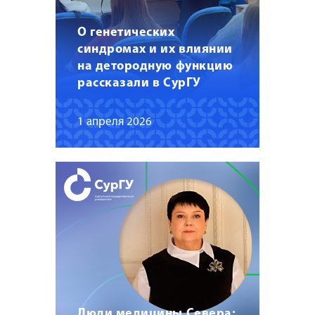
О генетических
синдромах и их влиянии
на детородную функцию
рассказали в СурГУ
1 апреля 2026
Люди медицины Севера: