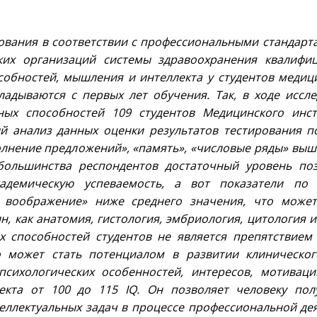
ования в соответствии с профессиональными стандарт
ких организаций системы здравоохранения квалифи
собностей, мышления и интеллекта у студентов медици
ладываются с первых лет обучения. Так, в ходе иссл
ных способностей 109 студентов Медицинского инст
й анализ данных оценки результатов тестирования по
лнение предложений», «память», «числовые ряды» выш
 большинства респондентов достаточный уровень по
адемическую успеваемость, а вот показатели по
е воображение» ниже среднего значения, что может
, как анатомия, гистология, эмбриология, цитология и
х способностей студентов не является препятствием
о может стать потенциалом в развитии клиническо
психологических особенностей, интересов, мотивац
екта от 100 до 115 IQ. Он позволяет человеку пол
ллектуальных задач в процессе профессиональной дея