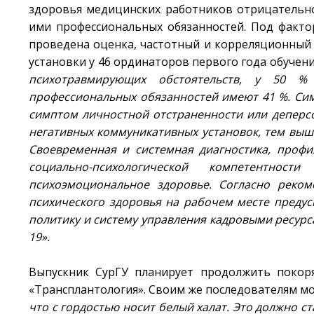
здоровья медицинских работников отрицательно
ими профессиональных обязанностей. Под факто
проведена оценка, частотный и корреляционный
установки у 46 ординаторов первого года обучен
психотравмирующих обстоятельств, у 50 %
профессиональных обязанностей имеют 41 %. Си
симптом личностной отстраненности или деперс
негативных коммуникативных установок, тем вы
Своевременная и системная диагностика, проф
социально-психологической компетентнос
психоэмоциональное здоровье. Согласно реко
психического здоровья на рабочем месте преду
политику и систему управления кадровыми ресурс
19».
Выпускник СурГУ планирует продолжить покор
«Трансплантология». Своим же последователям мо
что с гордостью носит белый халат. Это должно с