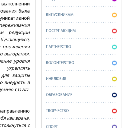
а выполнении
дования была
ВЫПУСКНИКАМ
муникативной
 переживания
ПОСТУПАЮЩИМ
ом редукции
обучающихся,
е проявления
ПАРТНЕРСТВО
о выгорания.
шение уровня
ВОЛОНТЕРСТВО
 укреплять
 для защиты
ИНКЛЮЗИЯ
о внедрять в
демию COVID-
ОБРАЗОВАНИЕ
направлению
ТВОРЧЕСТВО
бя как врача,
столкнуться с
СПОРТ