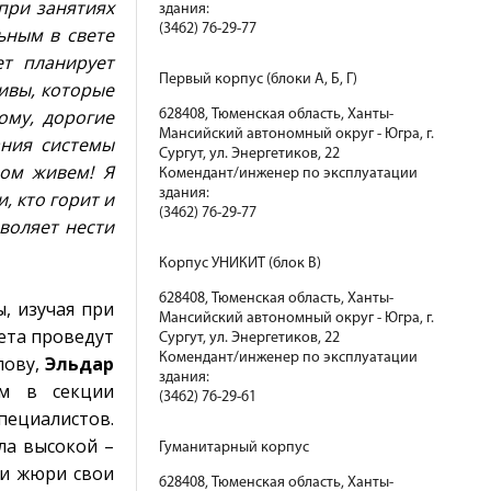
при занятиях
здания:
(3462) 76-29-77
ьным в свете
ет планирует
Первый корпус (блоки А, Б, Г)
ивы, которые
ому, дорогие
628408, Тюменская область, Ханты-
Мансийский автономный округ - Югра, г.
ания системы
Сургут, ул. Энергетиков, 22
ром живем! Я
Комендант/инженер по эксплуатации
здания:
, кто горит и
(3462) 76-29-77
воляет нести
Корпус УНИКИТ (блок В)
628408, Тюменская область, Ханты-
, изучая при
Мансийский автономный округ - Югра, г.
ета проведут
Сургут, ул. Энергетиков, 22
Комендант/инженер по эксплуатации
лову,
Эльдар
здания:
ем в секции
(3462) 76-29-61
пециалистов.
ла высокой –
Гуманитарный корпус
ли жюри свои
628408, Тюменская область, Ханты-