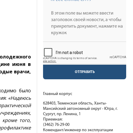
Молодежного
дине июня в
одые врачи,
ОТПРАВИТЬ
бходимо было
Главный корпус
ия:
«Надеюсь
628403, Тюменская область, Ханты-
практической
Мансийский автономный округ - Югра, г.
чреждениях,
Сургут, пр. Ленина, 1
 кроме того,
Приемная:
(3462) 76-29-00
профилактике
Комендант/инженер по эксплуатации