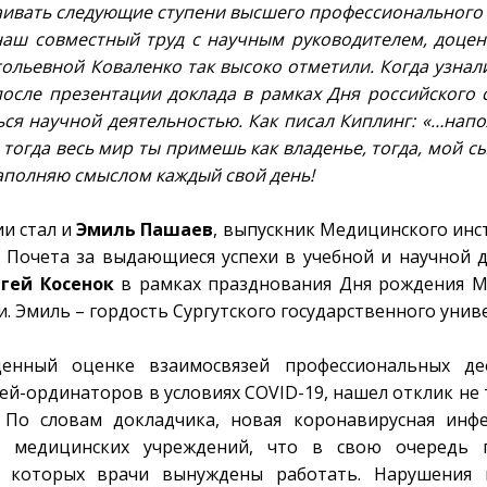
ваивать следующие ступени высшего профессионального
о наш совместный труд с научным руководителем, доце
льевной Коваленко так высоко отметили. Когда узнали
осле презентации доклада в рамках Дня российского с
ься научной деятельностью. Как писал Киплинг: «…нап
 тогда весь мир ты примешь как владенье, тогда, мой с
наполняю смыслом каждый свой день!
ии стал и
Эмиль
Пашаев
, выпускник Медицинского инст
и Почета за выдающиеся успехи в учебной и научной д
ргей
Косенок
в рамках празднования Дня рождения М
. Эмиль – гордость Сургутского государственного унив
щенный оценке взаимосвязей профессиональных д
й-ординаторов в условиях COVID-19, нашел отклик не 
. По словам докладчика, новая коронавирусная инф
е медицинских учреждений, что в свою очередь 
 которых врачи вынуждены работать. Нарушения п