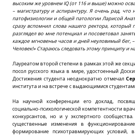
высоким же уровнем IQ (от 116 и выше) можно ос
– магистратуру и аспирантуру. Я очень рад, чт
патофизиологии и общей патологии Ларисой Анато
сразу вспомнил слова нашего ректора, который п
разглядел во мне потенциал и посоветовал занят
каждое мгновенье часов и дней неуловимый бег, –
Человек!» Стараюсь следовать этому принципу и 
Лауреатом второй степени в рамках этой же секц
посол русского языка в мире, удостоенный Доск
Достижения студента неоднократно отмечал
Се
института и на встрече с выдающимися студентами
На научной конференции его доклад, посвя
социально-психологической компетентности враче
конкурсантов, но и у экспертного сообщества
существенные изменения в функционировани
формирование психотравмирующих условий, в