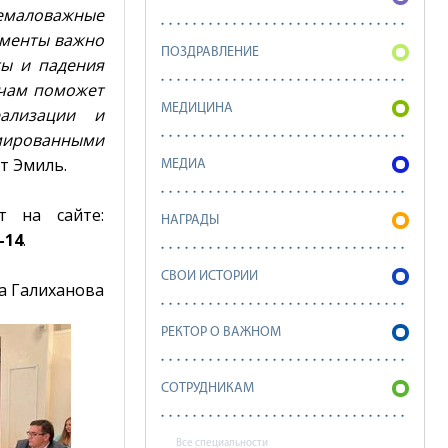
емаловажные
оменты важно
ПОЗДРАВЛЕНИЕ
ты и падения
ачам поможет
МЕДИЦИНА
ализации и
мированными
т Эмиль.
МЕДИА
т на сайте:
НАГРАДЫ
-14
.
СВОИ ИСТОРИИ
а Галиханова
РЕКТОР О ВАЖНОМ
СОТРУДНИКАМ
Все специальности