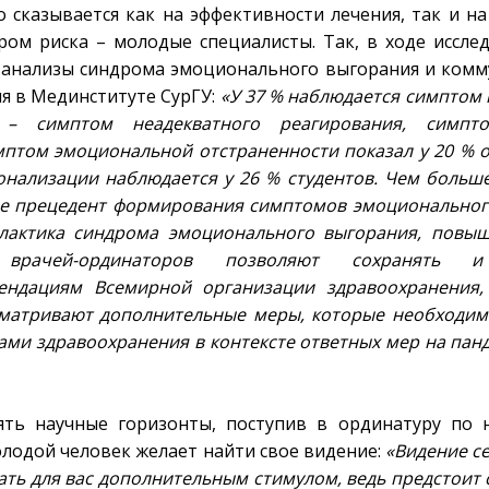
 сказывается как на эффективности лечения, так и н
ром риска – молодые специалисты. Так, в ходе иссле
 анализы синдрома эмоционального выгорания и ком
ия в Мединституте СурГУ:
«У 37 % наблюдается симптом
 – симптом неадекватного реагирования, симпт
мптом эмоциональной отстраненности показал у 20 % 
онализации наблюдается у 26 % студентов. Чем больш
ше прецедент формирования симптомов эмоциональног
илактика синдрома эмоционального выгорания, повы
ти врачей-ординаторов позволяют сохранять и
мендациям Всемирной организации здравоохранения,
сматривают дополнительные меры, которые необходим
ами здравоохранения в контексте ответных мер на пан
ять научные горизонты, поступив в ординатуру по 
лодой человек желает найти свое видение:
«Видение се
тать для вас дополнительным стимулом, ведь предстоит 