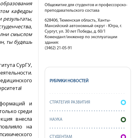
 образования
Общежитие для студентов и профессорско-
нтом кафедры
преподавательского состава
 результаты,
628406, Тюменская область, Ханты-
туденчества,
Мансийский автономный округ - Югра, г.
Сургут, ул. 30 лет Победы, д. 60/1
олни смыслом
Комендант/инженер по эксплуатации
ын, ты будешь
здания:
(3462) 21-05-91
итута СурГУ,
еятельности.
едицинского
РУБРИКИ НОВОСТЕЙ
ерситета!
еформаций и
СТРАТЕГИЯ РАЗВИТИЯ
только среди
екция внесла
НАУКА
повлияло на
сихического
СТУДЕНТАМ