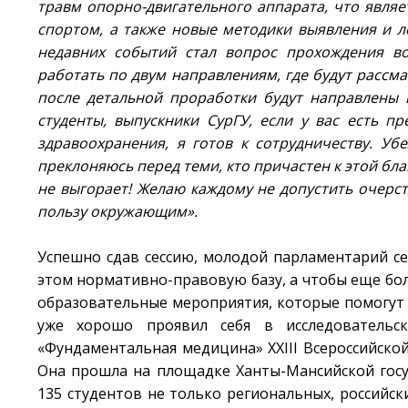
травм опорно-двигательного аппарата, что явля
спортом, а также новые методики выявления и л
недавних событий стал вопрос прохождения во
работать по двум направлениям, где будут рассм
после детальной проработки будут направлены 
студенты, выпускники СурГУ, если у вас есть 
здравоохранения, я готов к сотрудничеству. У
преклоняюсь перед теми, кто причастен к этой бла
не выгорает! Желаю каждому не допустить очерст
пользу окружающим».
Успешно сдав сессию, молодой парламентарий с
этом нормативно-правовую базу, а чтобы еще бол
образовательные мероприятия, которые помогут 
уже хорошо проявил себя в исследовательс
«Фундаментальная медицина» XXIII Всероссийско
Она прошла на площадке Ханты-Мансийской госу
135 студентов не только региональных, российск