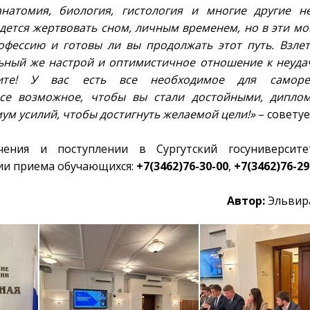
атомия, биология, гистология и многие другие н
дется жертвовать сном, личным временем, но в эти м
офессию и готовы ли вы продолжать этот путь. Взле
льный же настрой и оптимистичное отношение к неуд
ните! У вас есть все необходимое для саморе
 все возможное, чтобы вы стали достойными, дипло
ум усилий, чтобы достигнуть желаемой цели!»
– советуе
ения и поступлении в Сургутский госуниверсите
ции приема обучающихся:
+7(3462)76-30-00
,
+7(3462)76-29
Автор:
Эльвир