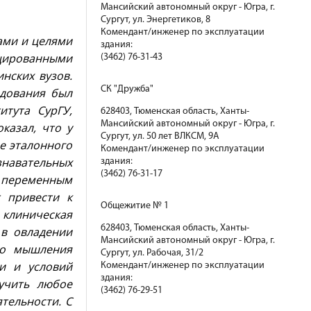
Мансийский автономный округ - Югра, г.
Сургут, ул. Энергетиков, 8
Комендант/инженер по эксплуатации
ами и целями
здания:
цированными
(3462) 76-31-43
нских вузов.
СК "Дружба"
едования был
итута СурГУ,
628403, Тюменская область, Ханты-
Мансийский автономный округ - Югра, г.
казал, что у
Сургут, ул. 50 лет ВЛКСМ, 9А
е эталонного
Комендант/инженер по эксплуатации
знавательных
здания:
(3462) 76-31-17
 переменным
 привести к
Общежитие № 1
 клиническая
628403, Тюменская область, Ханты-
 в овладении
Мансийский автономный округ - Югра, г.
го мышления
Сургут, ул. Рабочая, 31/2
ии и условий
Комендант/инженер по эксплуатации
здания:
учить любое
(3462) 76-29-51
тельности. С