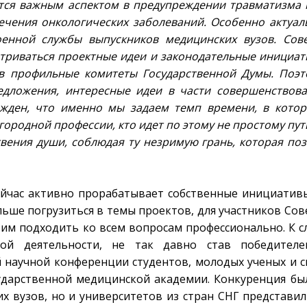
ется важным аспектом в предупреждении травматизма 
ечения онкологических заболеваний. Особенно актуал
енной службы выпускников медицинских вузов. Сов
атриваться проектные идеи и законодательные инициат
в профильные комитеты Государственной Думы. Поэт
предложения, интересные идеи в части совершенствов
бежден, что именно мы задаем темп времени, в кото
городной профессии, кто идет по этому не простому пути
вения души, соблюдая ту незримую грань, которая поз
ейчас активно прорабатывает собственные инициативы
ьше погрузиться в темы проектов, для участников Сов
им подходить ко всем вопросам профессионально. К с
кой деятельности, не так давно став победител
й научной конференции студентов, молодых ученых и с
дарственной медицинской академии. Конкуренция бы
их вузов, но и университетов из стран СНГ представи