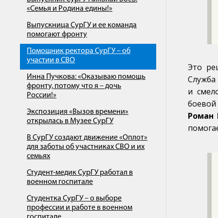
«Семья и Родина едины!»
Выпускница СурГУ и ее команда
помогают фронту
Помощник ректора СурГУ – об
участии в СВО
Это ре
Инна Пучкова: «Оказываю помощь
Служба
фронту, потому что я – дочь
и смел
России!»
боевой
Экспозиция «Вызов времени»
Роман 
открылась в Музее СурГУ
помогае
В СурГУ создают движение «Оплот»
для заботы об участниках СВО и их
семьях
Студент-медик СурГУ работал в
военном госпитале
Студентка СурГУ – о выборе
профессии и работе в военном
госпитале