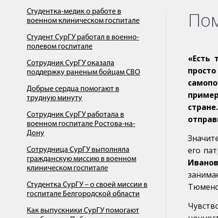
Студентка-медик о работе в
Пом
военном клиническом госпитале
Студент СурГУ работал в военно-
полевом госпитале
«Есть 
Сотрудник СурГУ оказала
прост
поддержку раненым бойцам СВО
самопо
Добрые сердца помогают в
пример
трудную минуту
стране
Сотрудник СурГУ работала в
отправ
военном госпитале Ростова-на-
Дону
Значит
его па
Сотрудница СурГУ выполняла
гражданскую миссию в военном
Ивано
клиническом госпитале
занима
Студентка СурГУ – о своей миссии в
Тюменс
госпитале Белгородской области
Чувств
Как выпускники СурГУ помогают