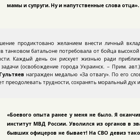
мамы и супруги. Ну и напутственные слова отца».
шение продиктовано желанием внести личный вклад
 в танковом батальоне потребовала от бойца высокой
ости. Каждый день он рискует жизнью ради прибли
 задачи (освобождение города Украинск. – Прим. авт.
Гультяев
награжден медалью «За отвагу». По его сло
т преодолевать трудности, сохранять моральный дух и
«Боевого опыта ранее у меня не было. Я окан
институт МВД России. Уволился из органов в з
бывших офицеров не бывает! На СВО девиз такой