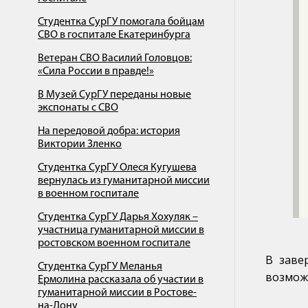
Студентка СурГУ помогала бойцам
СВО в госпитале Екатеринбурга
Ветеран СВО Василий Головцов:
«Сила России в правде!»
В Музей СурГУ переданы новые
экспонаты с СВО
На передовой добра: история
Виктории Зленко
Студентка СурГУ Олеся Кугушева
вернулась из гуманитарной миссии
в военном госпитале
Студентка СурГУ Дарья Хохуляк –
участница гуманитарной миссии в
ростовском военном госпитале
В заве
Студентка СурГУ Меланья
возмож
Ермолина рассказала об участии в
гуманитарной миссии в Ростове-
на-Дону