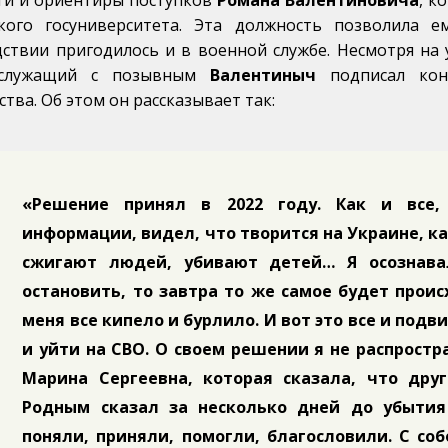
ти и ориентиры поступков
Романа Валентиновича
, к
ского госуниверситета. Эта должность позволила 
дствии пригодилось и в военной службе. Несмотря на
ослужащий с позывным
Валентиныч
подписал кон
ства. Об этом он рассказывает так:
«Решение принял в 2022 году. Как и все,
информации, видел, что творится на Украине, ка
сжигают людей, убивают детей… Я осознавал
остановить, то завтра то же самое будет прои
меня все кипело и бурлило. И вот это все и под
и уйти на СВО. О своем решении я не распростра
Марина Сергеевна, которая сказала, что дру
Родным сказал за несколько дней до убытия
поняли, приняли, помогли, благословили. С со