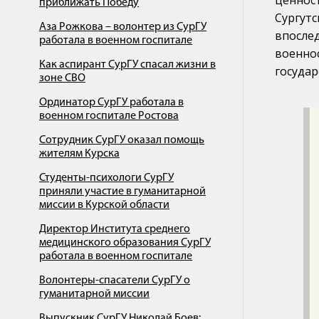
ценнос
приближать Победу
Сургут
Аза Рожкова – волонтер из СурГУ
впосле
работала в военном госпитале
военн
Как аспирант СурГУ спасал жизни в
государ
зоне СВО
Ординатор СурГУ работала в
военном госпитале Ростова
Сотрудник СурГУ оказал помощь
жителям Курска
Студенты-психологи CурГУ
приняли участие в гуманитарной
миссии в Курской области
Директор Института среднего
медицинского образования CурГУ
работала в военном госпитале
Волонтеры-спасатели СурГУ о
гуманитарной миссии
Выпускник СурГУ Николай Боев: