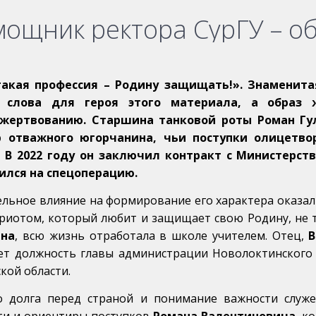
ощник ректора СурГУ – об
такая профессия – Родину защищать!». Знамени
о слова для героя этого материала, а образ 
жертвованию. Старшина танковой роты Роман Гул
 отважного югорчанина, чьи поступки олицетво
. В 2022 году он заключил контракт с Министерс
ился на спецоперацию.
ельное влияние на формирование его характера оказал
триотом, который любит и защищает свою Родину, не т
вна
, всю жизнь отработала в школе учителем. Отец,
В
ет должность главы администрации Новолоктинского 
кой области.
о долга перед страной и понимание важности служ