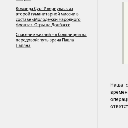
Команда СурГУ вернулась из
второй гуманитарной миссии в
составе «Молодежки Народного
фронта» Югры на Донбассе
Спасение жизней – в больнице и на
передовой: путь врача Павла
Папяна
Наша с
времен
опера
ответст