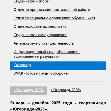
Студенческий спорт
Отдел по организационно-массовой работе
Отдел по социальной поддержке обучающихся
Отдел молодежных инициатив
Студенческое самоуправление
Антиэкстремистская деятельность
Информационный стенд «Наставник –
вдохновение и результат»
Югориада
ВФСК «Готов к труду и обороне»
«Югориада-2025»
«Югориада-2026»
Январь – декабрь 2025 года – спартакиада
«Югориада-2025».