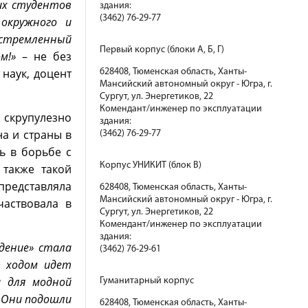
ших студентов
здания:
(3462) 76-29-77
 окружного и
устремленный
Первый корпус (блоки А, Б, Г)
м!»
– не без
наук, доцент
628408, Тюменская область, Ханты-
Мансийский автономный округ - Югра, г.
Сургут, ул. Энергетиков, 22
Комендант/инженер по эксплуатации
 скрупулезно
здания:
а и страны в
(3462) 76-29-77
ь в борьбе с
Корпус УНИКИТ (блок В)
 также такой
 представляла
628408, Тюменская область, Ханты-
Мансийский автономный округ - Югра, г.
частвовала в
Сургут, ул. Энергетиков, 22
Комендант/инженер по эксплуатации
здания:
дение» стала
(3462) 76-29-61
м ходом идет
и для модной
Гуманитарный корпус
. Они подошли
628408, Тюменская область, Ханты-