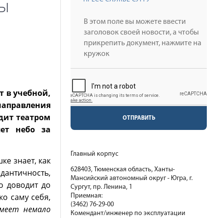
ты
т в учебной,
аправления
дит театром
ОТПРАВИТЬ
ет небо за
Главный корпус
е знает, как
628403, Тюменская область, Ханты-
античность,
Мансийский автономный округ - Югра, г.
о доводит до
Сургут, пр. Ленина, 1
о саму себя,
Приемная:
(3462) 76-29-00
имеет немало
Комендант/инженер по эксплуатации