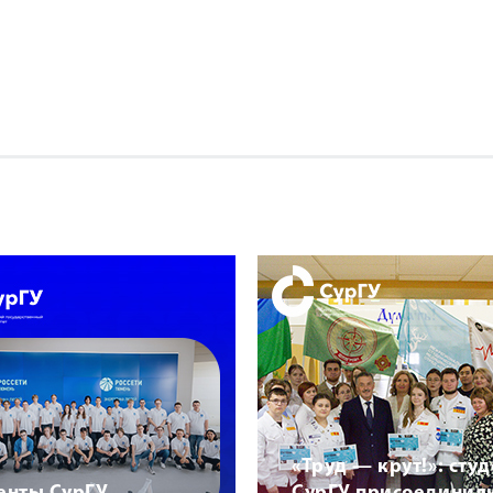
«Труд — крут!»: сту