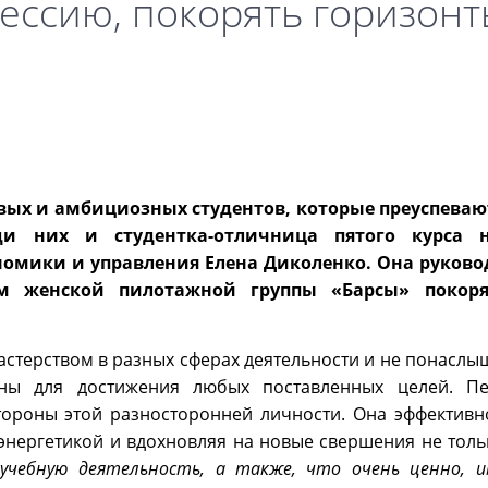
ессию, покорять горизон
вых и амбициозных студентов, которые преуспеваю
ди них и студентка-отличница пятого курса н
номики и управления Елена Диколенко. Она руково
м женской пилотажной группы «Барсы» покоря
терством в разных сферах деятельности и не понаслышк
ы для достижения любых поставленных целей. Пед
тороны этой разносторонней личности. Она эффективн
энергетикой и вдохновляя на новые свершения не тольк
учебную деятельность, а также, что очень ценно, 