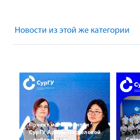
Новости из этой же категории
Проект магистрантки
СурГУ Арины Поспеловой