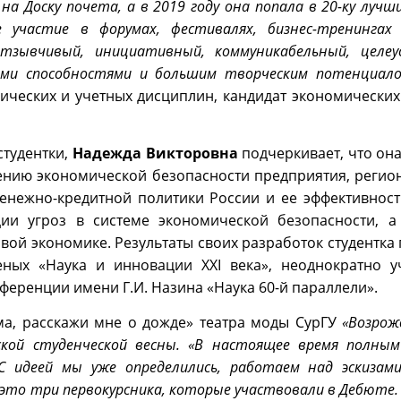
на Доску почета, а в 2019 году она попала в 20-ку луч
 участие в форумах, фестивалях, бизнес-тренингах
отзывчивый, инициативный, коммуникабельный, целе
ми способностями и большим творческим потенциало
ческих и учетных дисциплин, кандидат экономических 
студентки,
Надежда
Викторовна
подчеркивает, что она
ению экономической безопасности предприятия, регион
енежно-кредитной политики России и ее эффективност
ии угроз в системе экономической безопасности, а
овой экономике. Результаты своих разработок студентка
ных «Наука и инновации XXI века», неоднократно у
еренции имени Г.И. Назина «Наука 60-й параллели».
ма, расскажи мне о дожде» театра моды СурГУ
«Возрож
кой студенческой весны. «В настоящее время полны
 С идеей мы уже определились, работаем над эскизам
 это три первокурсника, которые участвовали в Дебюте