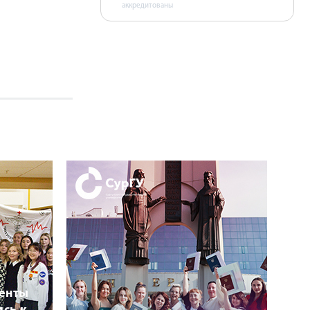
аккредитованы
денты