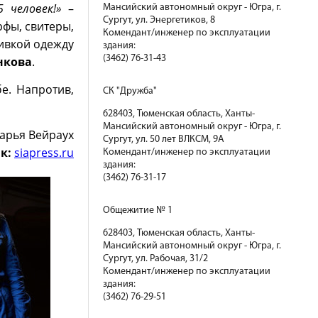
 человек!»
–
Мансийский автономный округ - Югра, г.
Сургут, ул. Энергетиков, 8
рфы, свитеры,
Комендант/инженер по эксплуатации
ивкой одежду
здания:
(3462) 76-31-43
нкова
.
е. Напротив,
СК "Дружба"
628403, Тюменская область, Ханты-
Мансийский автономный округ - Югра, г.
арья Вейраух
Сургут, ул. 50 лет ВЛКСМ, 9А
к:
siapress.ru
Комендант/инженер по эксплуатации
здания:
(3462) 76-31-17
Общежитие № 1
628403, Тюменская область, Ханты-
Мансийский автономный округ - Югра, г.
Сургут, ул. Рабочая, 31/2
Комендант/инженер по эксплуатации
здания:
(3462) 76-29-51