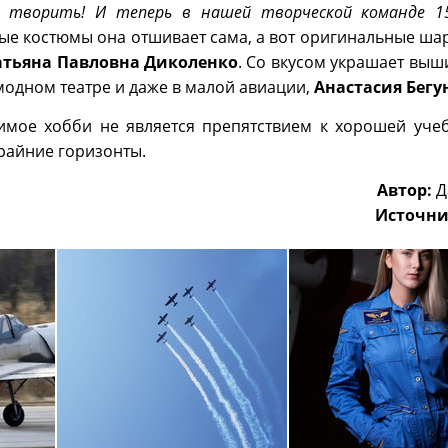
 творить! И теперь в нашей творческой команде 15
ные костюмы она отшивает сама, а вот оригинальные ша
атьяна
Павловна
Диколенко
. Со вкусом украшает выш
модном театре и даже в малой авиации,
Анастасия
Бегу
имое хобби не является препятствием к хорошей учеб
райние горизонты.
Автор:
Д
Источни