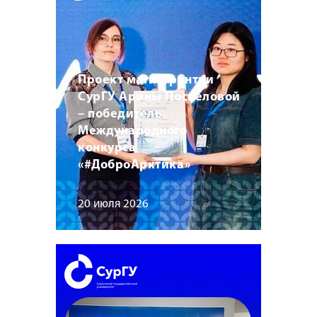
Проект магистрантки
СурГУ Арины Поспеловой
– победитель
Международного
конкурса
«#ДоброАрктика»
20 июля 2026