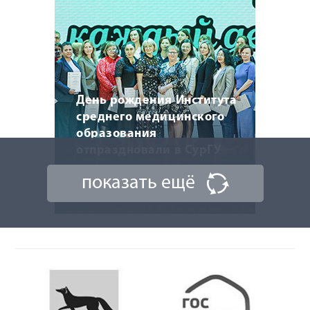
День рождения Института
среднего медицинского
образования
отпраздновали в СурГУ
показать ещё
22 мая 2026