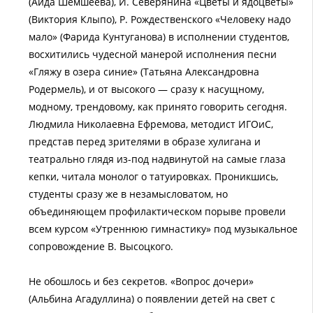
(Аида Шемшеева), И. Северянина «Цветы и ядоцветы»
(Виктория Клыпо), Р. Рождественского «Человеку надо
мало» (Фарида Кунтуганова) в исполнении студентов,
восхитились чудесной манерой исполнения песни
«Гляжу в озера синие» (Татьяна Александровна
Родермель), и от высокого — сразу к насущному,
модному, трендовому, как принято говорить сегодня.
Людмила Николаевна Ефремова, методист ИГОиС,
представ перед зрителями в образе хулигана и
театрально глядя из-под надвинутой на самые глаза
кепки, читала монолог о татуировках. Проникшись,
студенты сразу же в незамысловатом, но
объединяющем профилактическом порыве провели
всем курсом «Утреннюю гимнастику» под музыкальное
сопровождение В. Высоцкого.
Не обошлось и без секретов. «Вопрос дочери»
(Альбина Агадуллина) о появлении детей на свет с