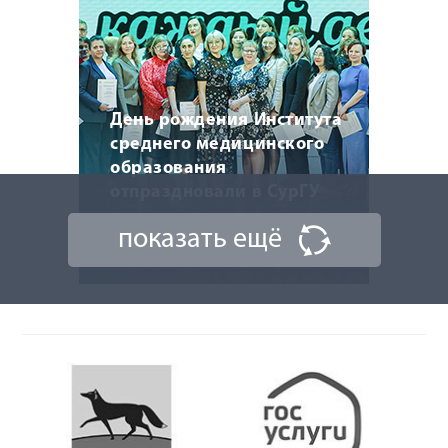
День рождения Института
среднего медицинского
образования
отпраздновали в СурГУ
показать ещё
22 мая 2026