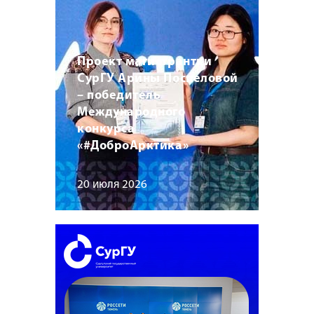
Проект магистрантки
СурГУ Арины Поспеловой
– победитель
Международного
конкурса
«#ДоброАрктика»
20 июля 2026