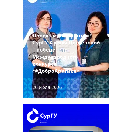
Проект магистрантки
СурГУ Арины Поспеловой
– победитель
Международного
конкурса
«#ДоброАрктика»
20 июля 2026