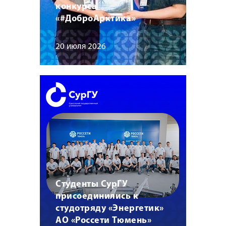
конкурса
«#ДоброАрктика»
20 июля 2026
Студенты СурГУ
присоединились к
студотряду «Энергетик»
АО «Россети Тюмень»