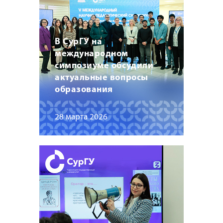
В СурГУ на
международном
симпозиуме обсудили
актуальные вопросы
образования
28 марта 2026