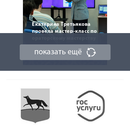
Екатерина Третьякова
провела мастер-класс по
ораторскому мастерству
показать ещё
20 марта 2026