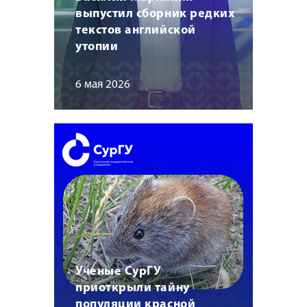
выпустил сборник редких
текстов английской
утопии
6 мая 2026
Ученые СурГУ
приоткрыли тайну
популяции красной