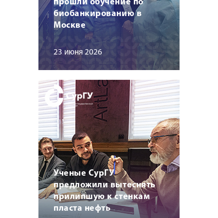
прошли обучение по
биобанкированию в
Москве
23 июня 2026
Ученые СурГУ
предложили вытеснять
прилипшую к стенкам
пласта нефть