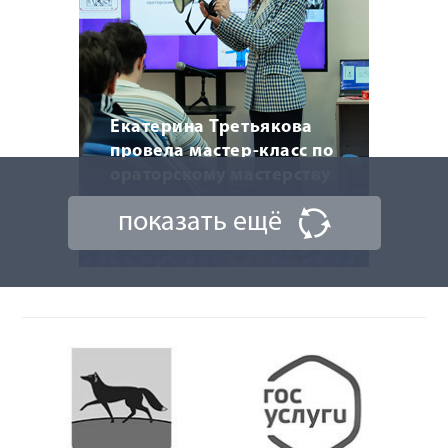
Екатерина Третьякова
провела мастер-класс по
ораторскому мастерству
показать ещё
20 марта 2026