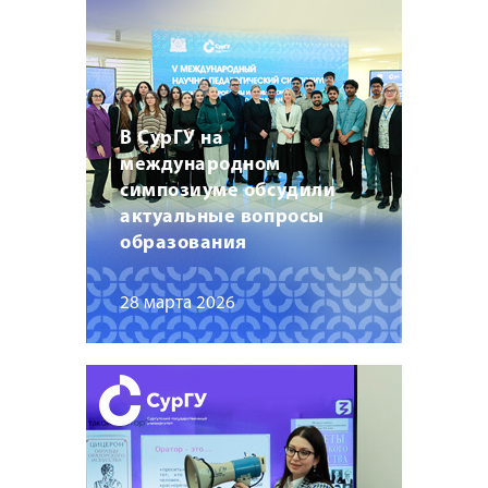
В СурГУ на
международном
симпозиуме обсудили
актуальные вопросы
образования
28 марта 2026