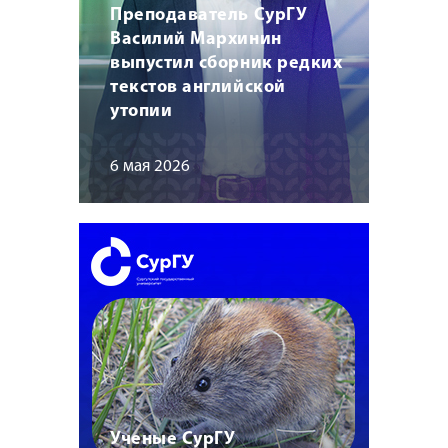
Преподаватель СурГУ
Василий Мархинин
выпустил сборник редких
текстов английской
утопии
6 мая 2026
Ученые СурГУ