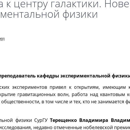
а к центру галактики. Но
аментальной физики
201
преподаватель кафедры экспериментальной физики
ских экспериментов привел к открытиям, имеющим 
ткрытие гравитационных волн, работа над квантовым 
бщественности, в том числе и тех, кто не занимается ф
альной физики СурГУ
Терещенко Владимира Влади
 исследования, недавно отмеченные нобелевской премие