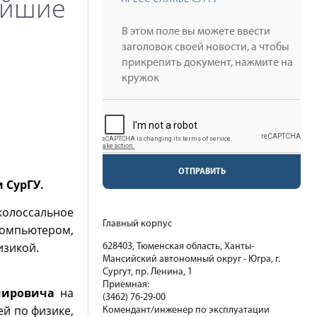
вейшие
ОТПРАВИТЬ
 СурГУ.
колоссальное
Главный корпус
компьютером,
изикой.
628403, Тюменская область, Ханты-
Мансийский автономный округ - Югра, г.
Сургут, пр. Ленина, 1
Приемная:
мировича
на
(3462) 76-29-00
й по физике,
Комендант/инженер по эксплуатации