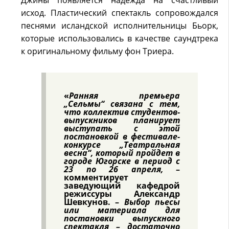
Джины появляется надежда на счастливый
исход. Пластический спектакль сопровождался
песнями исландской исполнительницы Бьорк,
которые использовались в качестве саундтрека
к оригинальному фильму фон Триера.
«
Ранняя премьера
„Сельмы“ связана с тем,
что коллектив студентов-
выпускников планирует
выступать с этой
постановкой в фестивале-
конкурсе „Театральная
весна“, который пройдет в
городе Югорске в период с
23 по 26 апреля,
–
комментирует
заведующий кафедрой
режиссуры
Александр
Шевкунов.
–
Выбор пьесы
или материала для
постановки выпускного
спектакля – достаточно