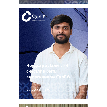
Чоудхари Лалит: «Я
счастлив быть
выпускником СурГУ»
22 июля 2026