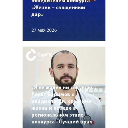
победителем конкурса
«Жизнь – священный
дар»
27 мая 2026
«Я не жалел ни секунды»:
Ринат Каримов о
кардиологии, спасении
жизни и победе в
региональном этапе
конкурса «Лучший врач