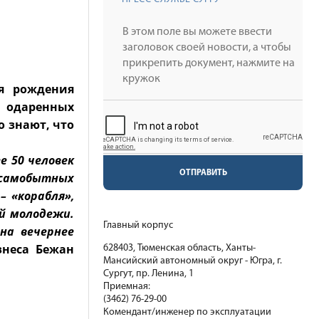
ня рождения
и одаренных
о знают, что
е 50 человек
ОТПРАВИТЬ
е самобытных
– «корабля»,
й молодежи.
Главный корпус
на вечернее
знеса Бежан
628403, Тюменская область, Ханты-
Мансийский автономный округ - Югра, г.
Сургут, пр. Ленина, 1
Приемная:
(3462) 76-29-00
Комендант/инженер по эксплуатации