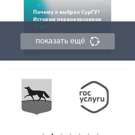
Почему я выбрал СурГУ?
Истории первокурсников
ИЕиТН
показать ещё
14 августа 2024