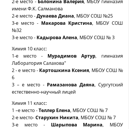
2-е место -
Болонина Валерия
, МБОУ гимназия
имени Ф.К. Салманова
2-е место -
Дунаева Диана
, МБОУ СОШ №25
3-е место -
Макарова Кристина
, МБОУ СОШ
№32
3-е место -
Кадырова Алена
, МБОУ СОШ № 3
Химия 10 класс:
1-е место -
Мурадимов Артур
, гимназия
Лаборатория Салахова"
2 - е место -
Картошкина Ксения
, МБОУ СОШ №
6
3 – е место -
Рамазанова Даяна
, Сургутский
естественно-научный лицей
Химия 11 класс:
1 –е место -
Теллер Елена
, МБОУ СОШ № 7
2-е место-
Старухин Никита
, МБОУ СОШ № 7
3-е место -
Шарыпова Марина
, МБОУ