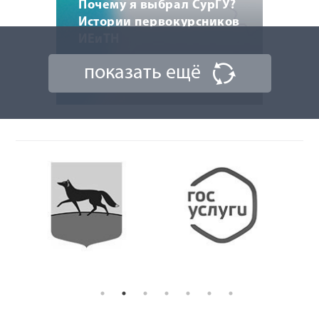
Почему я выбрал СурГУ?
Истории первокурсников
ИЕиТН
показать ещё
14 августа 2024