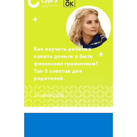
Как научить ребенка
копить деньги и быть
финансово грамотным?
Топ-5 советов для
родителей.
23 июля 2026