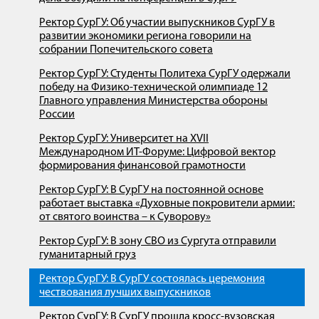
Ректор СурГУ: Об участии выпускников СурГУ в
развитии экономики региона говорили на
собрании Попечительского совета
Ректор СурГУ: Студенты Политеха СурГУ одержали
победу на Физико-технической олимпиаде 12
Главного управления Министерства обороны
России
Ректор СурГУ: Университет на XVII
Международном ИT-Форуме: Цифровой вектор
формирования финансовой грамотности
Ректор СурГУ: В СурГУ на постоянной основе
работает выставка «Духовные покровители армии:
от святого воинства – к Суворову»
Ректор СурГУ: В зону СВО из Сургута отправили
гуманитарный груз
Ректор СурГУ: В СурГУ состоялась церемония
чествования лучших выпускников
Ректор СурГУ: В СурГУ прошла кросс-вузовская