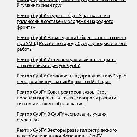
й гуманитарный груз
Ректор СурГУ: Студенты СурГУ рассказали о
гуммиссии в составе «Молодежки Народного
фронта»
Ректор СурГУ: На заседании Общественного совета
при УМВД России по городу Сургуту подвели итоги
работы
Ректор СурГУ: Интеллектуальный потенциал –
стратегический ресурс СурГУ
Ректор СурГУ. Символичный дар: коллективу СурГУ
передали икону святых Кирилла и Мефодия
Ректор СурГУ: Совет ректоров вузов Югры
проанализировал ключевые вопросы развития
системы высшего образования
Ректор СурГУ: В СурГУ чествовали лучших
студентов
Ректор СурГУ: Векторы развития сестринского
дела обсудили на конференции в СурГУ