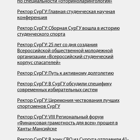
по специальности «оториноларингология»
Ректор СурГУ: Главная студенческая научная
конференция
Ректор СурГУ: Сборная СурГУ вошла в историю
студенческого спорта
Ректор СурГУ: 25 лет со дня создания
Всероссийской общественной молодежной
организации «Всероссийский студенческий
корпус спасателей»
Ректор СурГУ: Путь к активному долголетию
Ректор СурГУ: В СурГУ обсудили специфику
современных избирательных систем
Ректор СурГУ: Церемония чествования лучших
спортсменов СурГУ
Ректор СурГУ: VIII Региональный форум
«Финансовая грамотность для всех» прошел в
Ханты-Мансийске
Ректор СурГУ: В зону СВО из Сургута отправили 41-