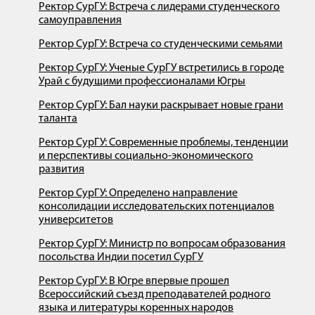
Ректор СурГУ: Встреча с лидерами студенческого
самоуправления
Ректор СурГУ: Встреча со студенческими семьями
Ректор СурГУ: Ученые СурГУ встретились в городе
Урай с будущими профессионалами Югры
Ректор СурГУ: Бал науки раскрывает новые грани
таланта
Ректор СурГУ: Современные проблемы, тенденции
и перспективы социально-экономического
развития
Ректор СурГУ: Определено направление
консолидации исследовательских потенциалов
университетов
Ректор СурГУ: Министр по вопросам образования
посольства Индии посетил СурГУ
Ректор СурГУ: В Югре впервые прошел
Всероссийский съезд преподавателей родного
языка и литературы коренных народов