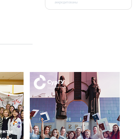
аккредитованы
денты