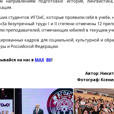
 направлениям подготовки: история, лингвистика, 
кация.
х студентов ИГОиС, которые проявили себя в учебе, н
За безупречный труд» I и II степени отмечены 12 пре
ли преподавателей, отмечающих юбилей в текущем уче
ированных кадров для социальной, культурной и обр
ры и Российской Федерации.
ывайся на нас в
MAX
Ӏ
ВК
!
Автор: Ники
Фотограф: Ксени