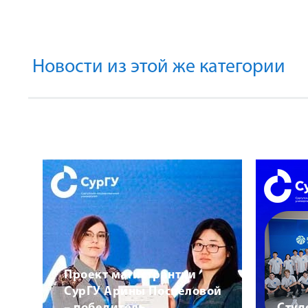
Новости из этой же категории
Проект магистрантки
СурГУ Арины Поспеловой