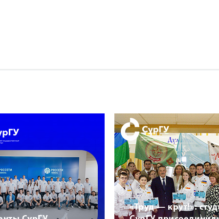
«Труд — крут!»: сту