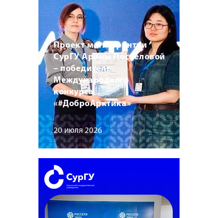
Проект магистрантки
СурГУ Арины Поспеловой
– победитель
Международного
конкурса
«#ДоброАрктика»
20 июля 2026