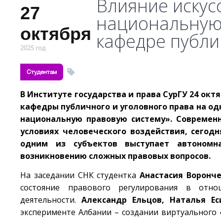
Влияние искус
27
национальную 
октября
кафедре публи
2025 год
Студентам
В Институте государства и права СурГУ 24 окт
кафедры публичного и уголовного права на од
национальную правовую систему». Современн
условиях человеческого воздействия, сегод
одним из субъектов выступает автономн
возникновению сложных правовых вопросов.
На заседании СНК студентка
Анастасия Воронч
состояние правового регулирования в отн
деятельности.
Александр Ельцов, Наталья Ес
эксперименте Албании – создании виртуального 