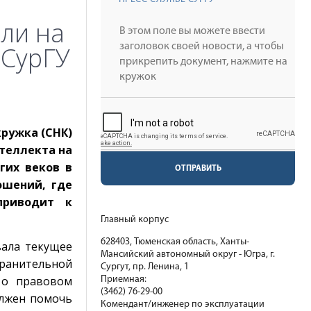
ли на
 СурГУ
кружка (СНК)
нтеллекта на
гих веков в
ОТПРАВИТЬ
ошений, где
приводит к
Главный корпус
628403, Тюменская область, Ханты-
вала текущее
Мансийский автономный округ - Югра, г.
ранительной
Сургут, пр. Ленина, 1
 о правовом
Приемная:
(3462) 76-29-00
олжен помочь
Комендант/инженер по эксплуатации