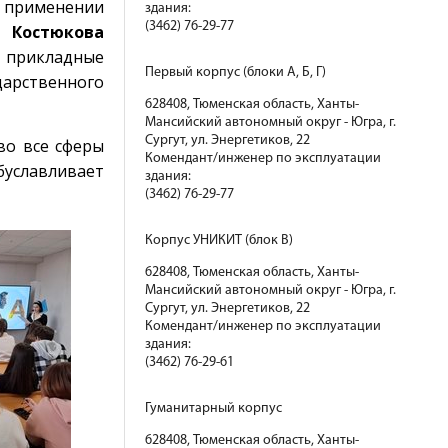
о применении
здания:
(3462) 76-29-77
а Костюкова
ь прикладные
Первый корпус (блоки А, Б, Г)
арственного
628408, Тюменская область, Ханты-
Мансийский автономный округ - Югра, г.
Сургут, ул. Энергетиков, 22
во все сферы
Комендант/инженер по эксплуатации
уславливает
здания:
(3462) 76-29-77
Корпус УНИКИТ (блок В)
628408, Тюменская область, Ханты-
Мансийский автономный округ - Югра, г.
Сургут, ул. Энергетиков, 22
Комендант/инженер по эксплуатации
здания:
(3462) 76-29-61
Гуманитарный корпус
628408, Тюменская область, Ханты-