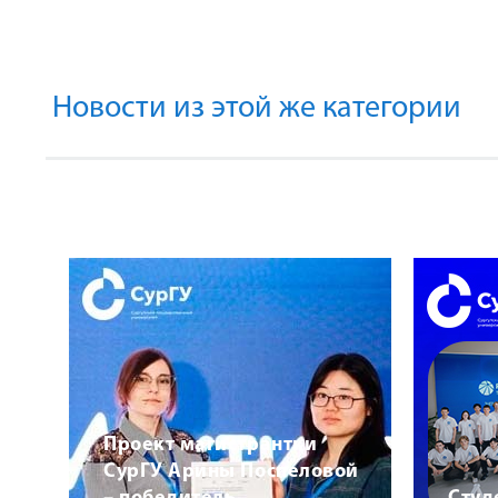
Новости из этой же категории
Проект магистрантки
СурГУ Арины Поспеловой