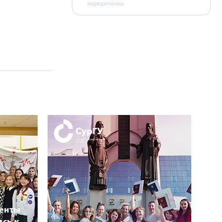
аккредитованы
денты