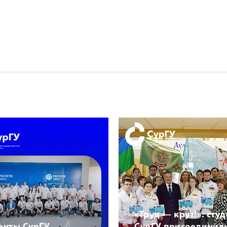
«Труд — крут!»: сту