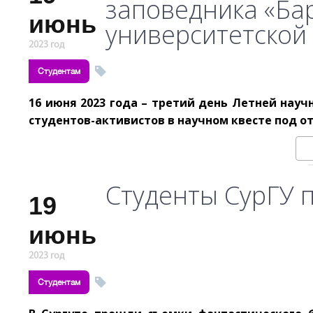
заповедника «Бар
июнь
университетской
2023 год
Студентам
16 июня 2023 года – третий день Летней нау
студентов-активистов в научном квесте под о
Студенты СурГУ 
19
июнь
2023 год
Студентам