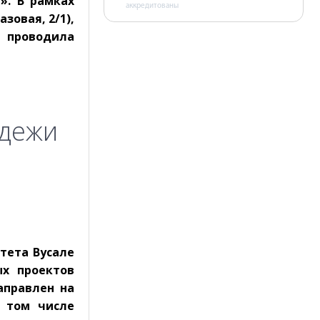
». В рамках
аккредитованы
зовая, 2/1),
у проводила
одежи
тета Вусале
ых проектов
аправлен на
 том числе