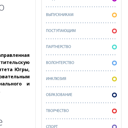
о
ВЫПУСКНИКАМ
ПОСТУПАЮЩИМ
ПАРТНЕРСТВО
аправленная
етительскую
ВОЛОНТЕРСТВО
итета Югры,
овательным
ИНКЛЮЗИЯ
нального и
.
ОБРАЗОВАНИЕ
ТВОРЧЕСТВО
е
СПОРТ