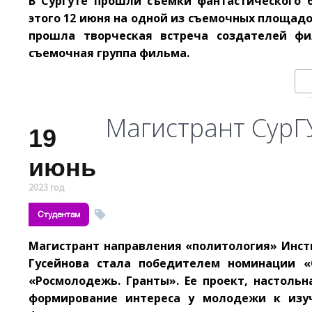
В Сургуте прошли съемки фантастического 
этого 12 июня на одной из съемочных площадок
прошла творческая встреча создателей фи
съемочная группа фильма.
Магистрант СурГ
19
июнь
2023 год
Студентам
Магистрант направления «политология» Инсти
Гусейнова стала победителем номинации «
«Росмолодежь. Гранты». Ее проект, настоль
формирование интереса у молодежи к изуч