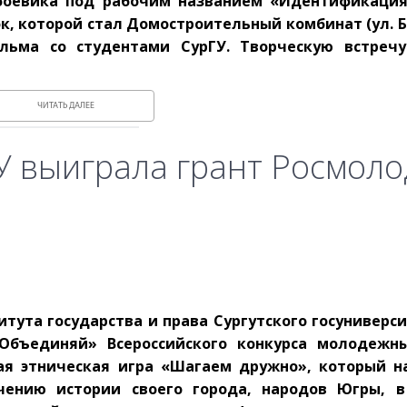
боевика под рабочим названием «Идентификация
, которой стал Домостроительный комбинат (ул. Ба
льма со студентами СурГУ. Творческую встреч
ЧИТАТЬ ДАЛЕЕ
У выиграла грант Росмол
тута государства и права Сургутского госуниверси
Объединяй» Всероссийского конкурса молодежн
ная этническая игра «Шагаем дружно», который н
ению истории своего города, народов Югры, в