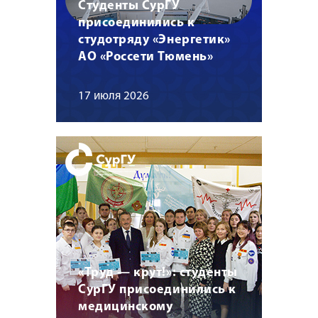
Студенты СурГУ
присоединились к
студотряду «Энергетик»
АО «Россети Тюмень»
17 июля 2026
«Труд — крут!»: студенты
СурГУ присоединились к
медицинскому