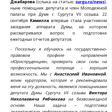
Джабарова
(сслыка на статью:
surgu.ru/news
),
ныне помощник депутата и член Молодежной
палаты при Думе г. Сургута VII созыва. 22
сентября
Камилла
впервые стала участником
заседания аппарата Думы, на котором
рассматривался вопрос о подготовке
ежегодных отчетов депутатов.
- Поскольку я обучаюсь на государственно-
правовом профиле направления
«Юриспруденция», проверить свои силы на
профессиональном поприще – хорошая
возможность. Мы с
Анастасией Ивановной
,
моим куратором, которая и рекомендовала
меня на эту должность, являемся помощниками
депутата Думы Сургута VII созыва
Виктора
Николаевича Рябчикова
на безвозмездной
основе. Наша задача – подготовка
аналитических, информационных, справочных и