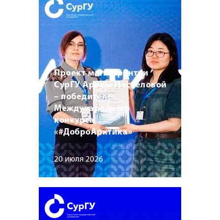
Проект магистрантки
СурГУ Арины Поспеловой
– победитель
Международного
конкурса
«#ДоброАрктика»
20 июля 2026