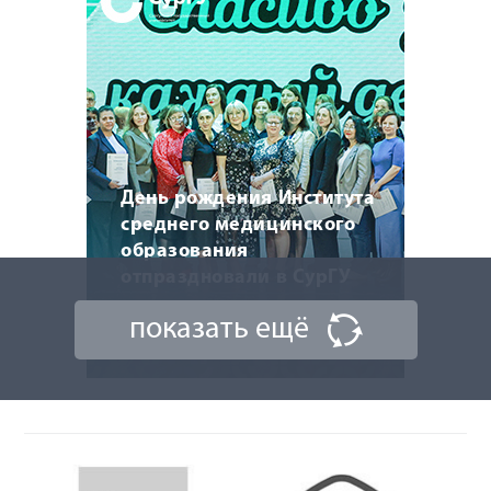
День рождения Института
среднего медицинского
образования
отпраздновали в СурГУ
показать ещё
22 мая 2026