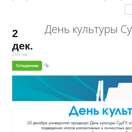
День культуры С
2
дек.
2020 год
Сотрудникам